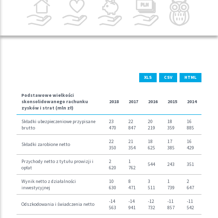
XLS
CSV
HTML
Podstawowe wielkości
skonsolidowanego rachunku
2018
2017
2016
2015
2014
zysków i strat (mln zł)
Składki ubezpieczeniowe przypisane
23
22
20
18
16
brutto
470
847
219
359
885
22
21
18
17
16
Składki zarobione netto
350
354
625
385
429
Przychody netto z tytułu prowizji i
2
1
544
243
351
opłat
620
762
Wynik netto z działalności
10
8
3
1
2
inwestycyjnej
630
471
511
739
647
-14
-14
-12
-11
-11
Odszkodowania i świadczenia netto
563
941
732
857
542