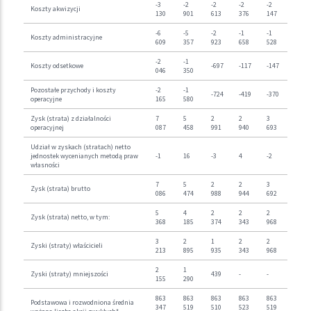
-3
-2
-2
-2
-2
Koszty akwizycji
130
901
613
376
147
-6
-5
-2
-1
-1
Koszty administracyjne
609
357
923
658
528
-2
-1
Koszty odsetkowe
-697
-117
-147
046
350
Pozostałe przychody i koszty
-2
-1
-724
-419
-370
operacyjne
165
580
Zysk (strata) z działalności
7
5
2
2
3
operacyjnej
087
458
991
940
693
Udział w zyskach (stratach) netto
jednostek wycenianych metodą praw
-1
16
-3
4
-2
własności
7
5
2
2
3
Zysk (strata) brutto
086
474
988
944
692
5
4
2
2
2
Zysk (strata) netto, w tym:
368
185
374
343
968
3
2
1
2
2
Zyski (straty) właścicieli
213
895
935
343
968
2
1
Zyski (straty) mniejszości
439
-
-
155
290
863
863
863
863
863
Podstawowa i rozwodniona średnia
347
519
510
523
519