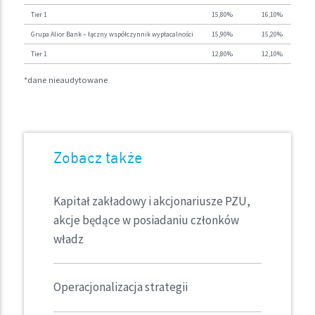
Tier 1
15,80%
16,10%
Grupa Alior Bank – łączny współczynnik wypłacalności
15,90%
15,20%
Tier 1
12,80%
12,10%
*dane nieaudytowane
Zobacz także
Kapitał zakładowy i akcjonariusze PZU,
akcje będące w posiadaniu członków
władz
Operacjonalizacja strategii