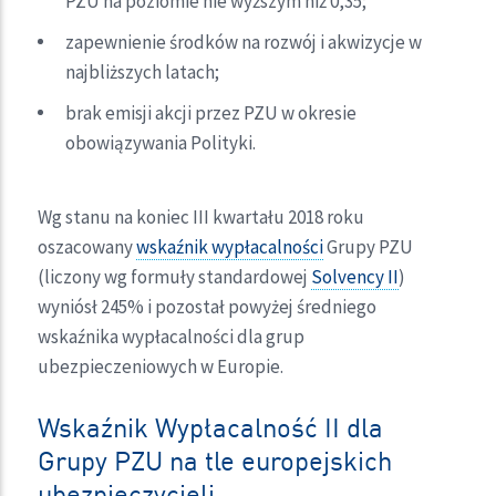
PZU na poziomie nie wyższym niż 0,35;
zapewnienie środków na rozwój i akwizycje w
najbliższych latach;
brak emisji akcji przez PZU w okresie
obowiązywania Polityki.
Wg stanu na koniec III kwartału 2018 roku
oszacowany
wskaźnik wypłacalności
Grupy PZU
(liczony wg formuły standardowej
Solvency II
)
wyniósł 245% i pozostał powyżej średniego
wskaźnika wypłacalności dla grup
ubezpieczeniowych w Europie.
Wskaźnik Wypłacalność II dla
Grupy PZU na tle europejskich
ubezpieczycieli