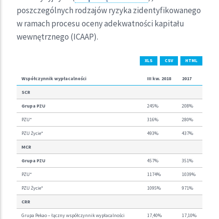
poszczególnych rodzajów ryzyka zidentyfikowanego
w ramach procesu oceny adekwatności kapitału
wewnętrznego (ICAAP).
XLS
CSV
HTML
Współczynnik wypłacalności
III kw. 2018
2017
SCR
Grupa PZU
245%
208%
PZU*
316%
280%
PZU Życie*
493%
437%
MCR
Grupa PZU
457%
351%
PZU*
1174%
1039%
PZU Życie*
1095%
971%
CRR
Grupa Pekao – łączny współczynnik wypłacalności
17,40%
17,10%