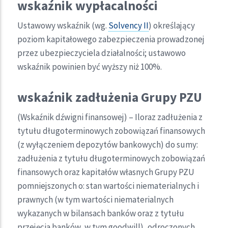
wskaźnik wypłacalności
Ustawowy wskaźnik (wg.
Solvency II
) określający
poziom kapitałowego zabezpieczenia prowadzonej
przez ubezpieczyciela działalności; ustawowo
wskaźnik powinien być wyższy niż 100%.
wskaźnik zadłużenia Grupy PZU
(Wskaźnik dźwigni finansowej) – Iloraz zadłużenia z
tytułu długoterminowych zobowiązań finansowych
(z wyłączeniem depozytów bankowych) do sumy:
zadłużenia z tytułu długoterminowych zobowiązań
finansowych oraz kapitałów własnych Grupy PZU
pomniejszonych o: stan wartości niematerialnych i
prawnych (w tym wartości niematerialnych
wykazanych w bilansach banków oraz z tytułu
przejęcia banków, w tym goodwill), odroczonych