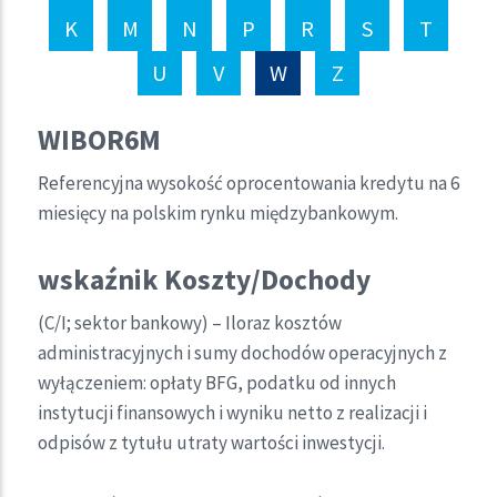
K
M
N
P
R
S
T
U
V
W
Z
WIBOR6M
Referencyjna wysokość oprocentowania kredytu na 6
miesięcy na polskim rynku międzybankowym.
wskaźnik Koszty/Dochody
(C/I; sektor bankowy) – Iloraz kosztów
administracyjnych i sumy dochodów operacyjnych z
wyłączeniem: opłaty BFG, podatku od innych
instytucji finansowych i wyniku netto z realizacji i
odpisów z tytułu utraty wartości inwestycji.