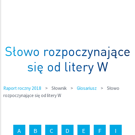
Słowo rozpoczynające
się od litery W
Raport roczny 2018
>
Słownik
>
Glosariusz
>
Słowo
rozpoczynające się od litery W
A
B
C
D
E
F
I