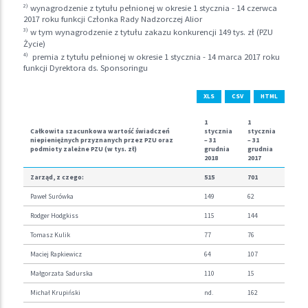
2)
wynagrodzenie z tytułu pełnionej w okresie 1 stycznia - 14 czerwca
2017 roku funkcji Członka Rady Nadzorczej Alior
3)
w tym wynagrodzenie z tytułu zakazu konkurencji 149 tys. zł (PZU
Życie)
4)
premia z tytułu pełnionej w okresie 1 stycznia - 14 marca 2017 roku
funkcji Dyrektora ds. Sponsoringu
XLS
CSV
HTML
1
1
Całkowita szacunkowa wartość świadczeń
stycznia
stycznia
niepieniężnych przyznanych przez PZU oraz
– 31
– 31
podmioty zależne PZU (w tys. zł)
grudnia
grudnia
2018
2017
Zarząd, z czego:
515
701
Paweł Surówka
149
62
Rodger Hodgkiss
115
144
Tomasz Kulik
77
76
Maciej Rapkiewicz
64
107
Małgorzata Sadurska
110
15
Michał Krupiński
nd.
162