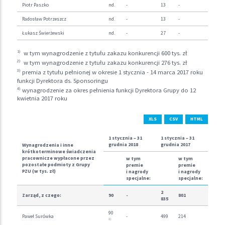
Piotr Paszko
nd.
-
13
-
Radosław Potrzeszcz
nd.
-
13
-
Łukasz Świerżewski
nd.
-
27
-
1)
w tym wynagrodzenie z tytułu zakazu konkurencji 600 tys. zł
2)
w tym wynagrodzenie z tytułu zakazu konkurencji 276 tys. zł
3)
premia z tytułu pełnionej w okresie 1 stycznia - 14 marca 2017 roku
funkcji Dyrektora ds. Sponsoringu
4)
wynagrodzenie za okres pełnienia funkcji Dyrektora Grupy do 12
kwietnia 2017 roku
XLS
CSV
HTML
1 stycznia – 31
1 stycznia – 31
grudnia 2018
grudnia 2017
Wynagrodzenia i inne
krótkoterminowe świadczenia
pracownicze wypłacone przez
w tym
w tym
pozostałe podmioty z Grupy
premie
premie
PZU (w tys. zł)
i nagrody
i nagrody
specjalne:
specjalne:
2
Zarząd, z czego:
90
-
801
835
90
Paweł Surówka
-
499
214
1)