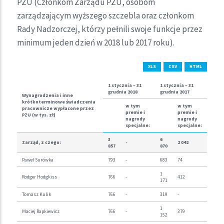
PZU (Członkom Zarządu PZU, osobom
zarządzającym wyższego szczebla oraz członkom
Rady Nadzorczej, którzy pełnili swoje funkcje przez
minimum jeden dzień w 2018 lub 2017 roku).
XLS
CSV
HTML
1 stycznia – 31
1 stycznia – 31
grudnia 2018
grudnia 2017
Wynagrodzenia i inne
krótkoterminowe świadczenia
w tym
w tym
pracownicze wypłacone przez
premie i
premie i
PZU (w tys. zł)
nagrody
nagrody
specjalne:
specjalne:
3
6
Zarząd, z czego:
-
2 042
857
870
Paweł Surówka
793
-
683
74
1
Rodger Hodgkiss
766
-
412
171
Tomasz Kulik
766
-
319
-
1
Maciej Rapkiewicz
766
-
379
152