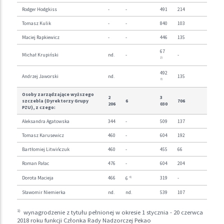
Rodger Hodgkiss
-
-
491
214
Tomasz Kulik
-
-
840
103
Maciej Rapkiewicz
-
-
446
135
67
Michał Krupiński
nd.
-
-
2)
492
Andrzej Jaworski
nd.
135
3)
Osoby zarządzające wyższego
2
3
szczebla (Dyrektorzy Grupy
6
706
206
030
PZU), z czego:
Aleksandra Agatowska
344
-
509
137
Tomasz Karusewicz
460
-
604
192
Bartłomiej Litwińczuk
460
-
455
66
Roman Pałac
476
-
604
204
Dorota Macieja
466
319
-
4)
6
Sławomir Niemierka
nd.
nd.
539
107
1)
wynagrodzenie z tytułu pełnionej w okresie 1 stycznia - 20 czerwca
2018 roku funkcji Członka Rady Nadzorczej Pekao