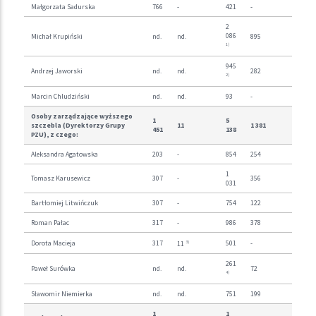
Małgorzata Sadurska
766
-
421
-
2
086
Michał Krupiński
nd.
nd.
895
1)
945
Andrzej Jaworski
nd.
nd.
282
2)
Marcin Chludziński
nd.
nd.
93
-
Osoby zarządzające wyższego
1
5
szczebla (Dyrektorzy Grupy
11
1 381
451
138
PZU), z czego:
Aleksandra Agatowska
203
-
854
254
1
Tomasz Karusewicz
307
-
356
031
Bartłomiej Litwińczuk
307
-
754
122
Roman Pałac
317
-
986
378
Dorota Macieja
317
501
-
3)
11
261
Paweł Surówka
nd.
nd.
72
4)
Sławomir Niemierka
nd.
nd.
751
199
1
1