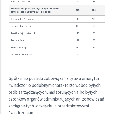
Andrzej Jaworski
nd.
135
Osoby zarządzające wyższego szczebla
525
924
(Dyrektorzy Grupy PZU), z czego:
Aleksandra Agatowska
111
201
Tomasz Karusewicz
89
138
Bartłomiej Litwińczuk
118
151
Roman Pałac
129
168
Dorota Macieja
78
119
Sławomir Niemierka
nd.
147
Spółka nie posiada zobowiązań z tytułu emerytur i
świadczeń o podobnym charakterze wobec byłych
osób zarządzających, nadzorujących albo byłych
członków organów administrujących ani zobowiązań
zaciągniętych w związku z przedmiotowymi
świadczeniami.