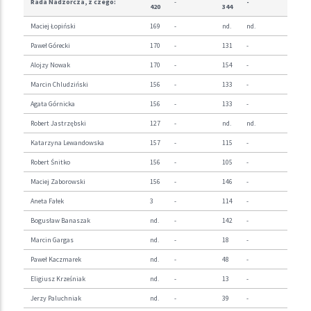
Rada Nadzorcza, z czego:
-
-
420
344
Maciej Łopiński
169
-
nd.
nd.
Paweł Górecki
170
-
131
-
Alojzy Nowak
170
-
154
-
Marcin Chludziński
156
-
133
-
Agata Górnicka
156
-
133
-
Robert Jastrzębski
127
-
nd.
nd.
Katarzyna Lewandowska
157
-
115
-
Robert Śnitko
156
-
105
-
Maciej Zaborowski
156
-
146
-
Aneta Fałek
3
-
114
-
Bogusław Banaszak
nd.
-
142
-
Marcin Gargas
nd.
-
18
-
Paweł Kaczmarek
nd.
-
48
-
Eligiusz Krześniak
nd.
-
13
-
Jerzy Paluchniak
nd.
-
39
-