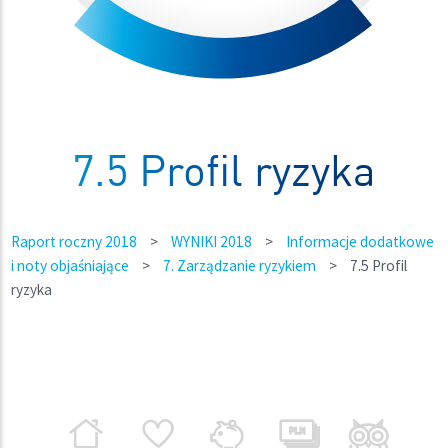
7.5 Profil ryzyka
Raport roczny 2018
>
WYNIKI 2018
>
Informacje dodatkowe
i noty objaśniające
>
7. Zarządzanie ryzykiem
>
7.5 Profil
ryzyka