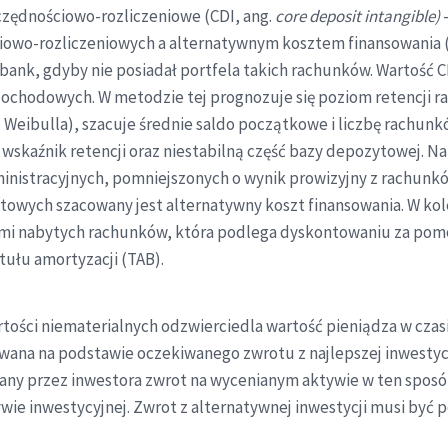
zczędnościowo-rozliczeniowe (CDI, ang.
core deposit intangible)
owo-rozliczeniowych a alternatywnym kosztem finansowania 
 bank, gdyby nie posiadał portfela takich rachunków. Wartość 
ochodowych. W metodzie tej prognozuje się poziom retencji 
 Weibulla), szacuje średnie saldo początkowe i liczbę rachunk
 wskaźnik retencji oraz niestabilną część bazy depozytowej. 
istracyjnych, pomniejszonych o wynik prowizyjny z rachunkó
owych szacowany jest alternatywny koszt finansowania. W kole
mi nabytych rachunków, która podlega dyskontowaniu za pom
tułu amortyzacji (TAB).
ści niematerialnych odzwierciedla wartość pieniądza w czas
wana na podstawie oczekiwanego zwrotu z najlepszej inwestycj
ny przez inwestora zwrot na wycenianym aktywie w ten sposób
ywie inwestycyjnej. Zwrot z alternatywnej inwestycji musi by