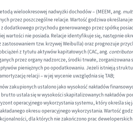
– metodą wielookresowej nadwyżki dochodów – (MEEM, ang.
mult
nych przez poszczególne relacje. Wartość godziwa określana 
ch z dodatkowego przychodu generowanego przez spółkę posia
j wartości nie posiada. Relacje identyfikuje się, następnie ok
z zastosowaniem tzw. krzywej Weibulla) oraz prognozuje przyc
 obciążeń z tytułu aktywów kapitałowych (CAC, ang.
contributor
ych przez organy nadzorcze, środki trwałe, zorganizowana si
epływów pieniężnych po opodatkowaniu. Jeżeli istnieją struk
rtyzację relacji – w jej wycenie uwzględnia się TAB;
mów zakupionych ustalono jako wysokość nakładów finansowyc
utto ustala się w wysokości skapitalizowanych nakładów poni
oryzont operacyjnego wykorzystania systemu, który określa się
akładanego okresu operacyjnego wykorzystania. Wartość god
kcjonalności, dla których nie zakończono prac deweloperskich 