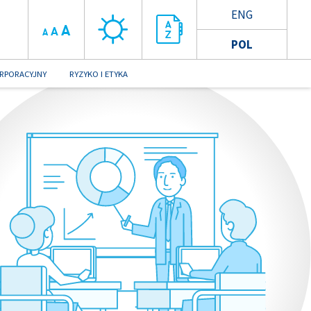
ENG
A
A
A
POL
RPORACYJNY
RYZYKO I ETYKA