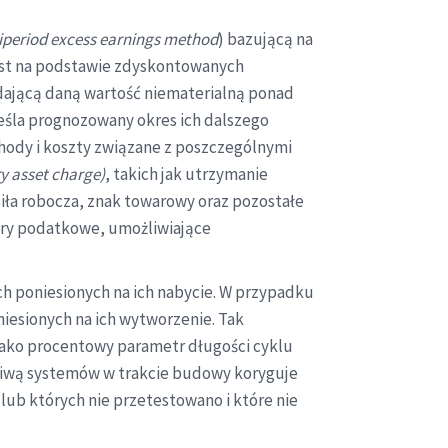
iperiod excess earnings method
) bazującą na
jest na podstawie zdyskontowanych
dającą daną wartość niematerialną ponad
reśla prognozowany okres ich dalszego
hody i koszty związane z poszczególnymi
y asset charge)
, takich jak utrzymanie
ła robocza, znak towarowy oraz pozostałe
tury podatkowe, umożliwiające
h poniesionych na ich nabycie. W przypadku
esionych na ich wytworzenie. Tak
 jako procentowy parametr długości cyklu
ziwą systemów w trakcie budowy koryguje
lub których nie przetestowano i które nie