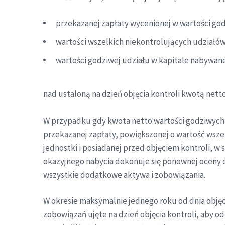
przekazanej zapłaty wycenionej w wartości godz
wartości wszelkich niekontrolujących udziałów
wartości godziwej udziału w kapitale nabywane
nad ustaloną na dzień objęcia kontroli kwotą net
W przypadku gdy kwota netto wartości godziwych
przekazanej zapłaty, powiększonej o wartość wsze
jednostki i posiadanej przed objęciem kontroli, w
okazyjnego nabycia dokonuje się ponownej oceny c
wszystkie dodatkowe aktywa i zobowiązania.
W okresie maksymalnie jednego roku od dnia obję
zobowiązań ujęte na dzień objęcia kontroli, aby od