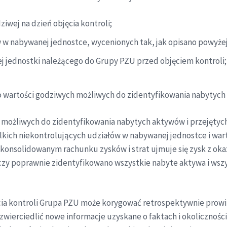
iwej na dzień objęcia kontroli;
 w nabywanej jednostce, wycenionych tak, jak opisano powyżej
j jednostki należącego do Grupy PZU przed objęciem kontroli;
to wartości godziwych możliwych do zidentyfikowania nabytych
 możliwych do zidentyfikowania nabytych aktywów i przejęty
lkich niekontrolujących udziałów w nabywanej jednostce i war
 skonsolidowanym rachunku zysków i strat ujmuje się zysk z oka
zy poprawnie zidentyfikowano wszystkie nabyte aktywa i wszy
cia kontroli Grupa PZU może korygować retrospektywnie prowi
zwierciedlić nowe informacje uzyskane o faktach i okolicznościac