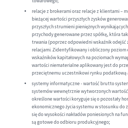
towarowego;
relacje z brokerami oraz relacje z klientami 
bieżącej wartości przyszłych zysków generowa
przyszłych strumieni pieniężnych wynikający
przychody generowane przez spółkę, która takie
trwania (poprzez odpowiedni wskaźnik odejść 
relacjami. Zidentyfikowany i obliczony poziom
wskaźników kapitałowych na poziomach wymagan
wartości niematerialne aplikowany jest do prz
przeciętnemu uczestnikowi rynku podatkową amo
systemy informatyczne - wartość brutto syste
systemów wewnętrznie wytworzonych wartość br
określone wartości koryguje się o pozostały h
ekonomicznego życia systemu w stosunku do z
się do wysokości nakładów poniesionych na fun
są gotowe do odbioru produkcyjnego;