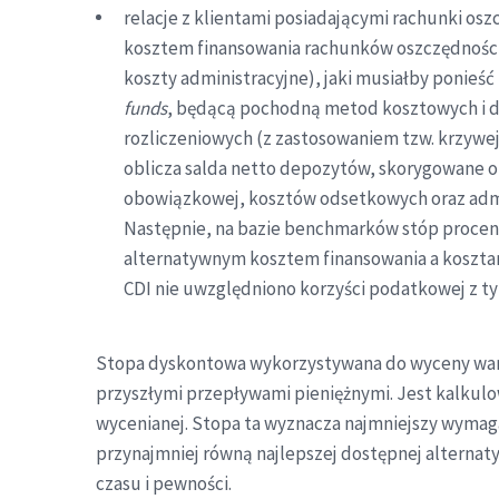
relacje z klientami posiadającymi rachunki os
kosztem finansowania rachunków oszczędności
koszty administracyjne), jaki musiałby ponieść
funds
, będącą pochodną metod kosztowych i d
rozliczeniowych (z zastosowaniem tzw. krzywej
oblicza salda netto depozytów, skorygowane o
obowiązkowej, kosztów odsetkowych oraz admin
Następnie, na bazie benchmarków stóp procent
alternatywnym kosztem finansowania a koszta
CDI nie uwzględniono korzyści podatkowej z ty
Stopa dyskontowa wykorzystywana do wyceny warto
przyszłymi przepływami pieniężnymi. Jest kalkulo
wycenianej. Stopa ta wyznacza najmniejszy wymaga
przynajmniej równą najlepszej dostępnej alternat
czasu i pewności.