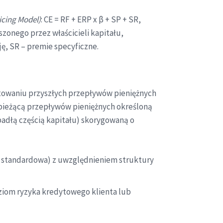
icing Model)
: CE = RF + ERP x β + SP + SR,
zonego przez właścicieli kapitału,
ję, SR – premie specyficzne.
owaniu przyszłych przepływów pieniężnych
 bieżącą przepływów pieniężnych określoną
adłą częścią kapitału) skorygowaną o
a standardowa) z uwzględnieniem struktury
iom ryzyka kredytowego klienta lub