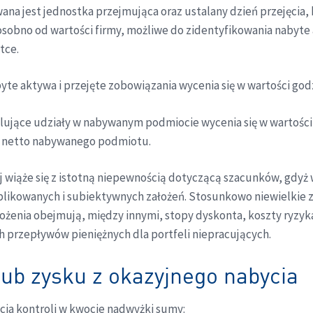
na jest jednostka przejmująca oraz ustalany dzień przejęcia, k
osobno od wartości firmy, możliwe do zidentyfikowania nabyte
tce.
yte aktywa i przejęte zobowiązania wycenia się w wartości god
lujące udziały w nabywanym podmiocie wycenia się w wartości
w netto nabywanego podmiotu.
j wiąże się z istotną niepewnością dotyczącą szacunków, gd
plikowanych i subiektywnych założeń. Stosunkowo niewielkie
ożenia obejmują, między innymi, stopy dyskonta, koszty ryzyk
h przepływów pieniężnych dla portfeli niepracujących.
lub zysku z okazyjnego nabycia
jęcia kontroli w kwocie nadwyżki sumy: