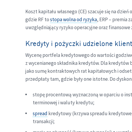
Koszt kapitału własnego (CE) szacuje się na dzień
gdzie RF to
stopa wolna od ryzyka
, ERP – premia z
uwzględniający ryzyko operacyjne oraz finansowe z
Kredyty i pożyczki udzielone klie
Wycenę portfela kredytowego do wartości godzi
z wycenianego składnika kredytów. Dla kredytów 
jako sumę kontraktowych rat kapitałowych i odse
przedpłaty tam, gdzie były one istotne. Do dyskon
stopę procentową wyznaczoną w oparciu o ins
terminowej i waluty kredytu;
spread
kredytowy (krzywa spreadu kredytowego
transakcji;