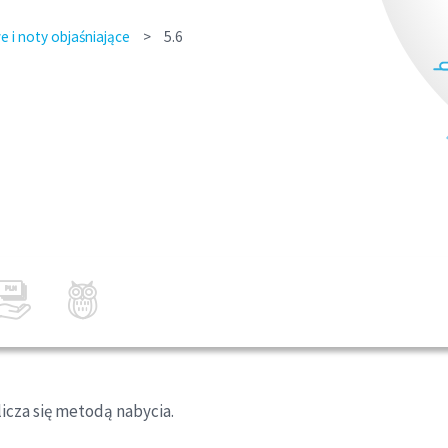
 i noty objaśniające
>
5.6
icza się metodą nabycia.