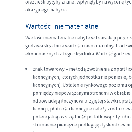
oraz, jeśli byłyby znane, wpłynęłyby na wycenę tyc
okazyjnego nabycia.
Wartości niematerialne
Wartości niematerialne nabyte w transakcji połącz
godziwa składnika wartości niematerialnych odzwi
ekonomicznych z tego składnika. Wartość godziwą 
znak towarowy – metodą zwolnienia z opłat lic
licencyjnych, których jednostka nie poniesie, 
licencyjnych). Ustalenie rynkowego poziomu o
pomiędzy niepowiązanymi stronami w obrębie p
odpowiadają iloczynowi przyjętej stawki opłat
licencji, płatności licencyjne należy zreduk
potencjalną oszczędność podatkową z tytułu 
strumienie pieniężne podlegają dyskontowaniu