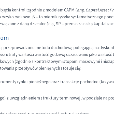
 objęcia kontroli zgodnie z modelem CAPM (
ang. Capital Asset Pr
a ryzyko rynkowe, β – to miernik ryzyka systematycznego ponos
wiązane z daną działalnością, SP – premia za niską kapitalizac
ntom
wej przeprowadzono metodą dochodową polegającą na dyskont
bez utraty wartości wartość godziwą oszacowano jako wartość
tkowych (zgodnie z kontraktowymi stopami marżowymi i niezap
towania przepływów pieniężnych stosuje się:
trumenty rynku pieniężnego oraz transakcje pochodne (krzyw
) z uwzględnieniem struktury terminowej, w podziale na poz