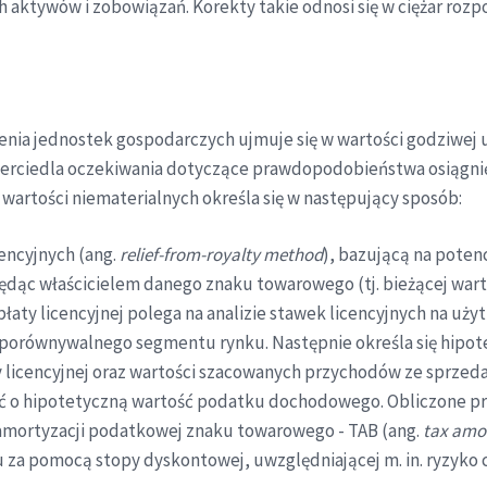
h aktywów i zobowiązań. Korekty takie odnosi się w ciężar rozp
enia jednostek gospodarczych ujmuje się w wartości godziwej us
erciedla oczekiwania dotyczące prawdopodobieństwa osiągnięc
wartości niematerialnych określa się w następujący sposób:
encyjnych (ang.
relief-from-royalty method
), bazującą na poten
będąc właścicielem danego znaku towarowego (tj. bieżącej wart
płaty licencyjnej polega na analizie stawek licencyjnych na 
orównywalnego segmentu rynku. Następnie określa się hipotet
y licencyjnej oraz wartości szacowanych przychodów ze sprzeda
ować o hipotetyczną wartość podatku dochodowego. Obliczone p
amortyzacji podatkowej znaku towarowego - TAB (ang.
tax amor
 za pomocą stopy dyskontowej, uwzględniającej m. in. ryzyko