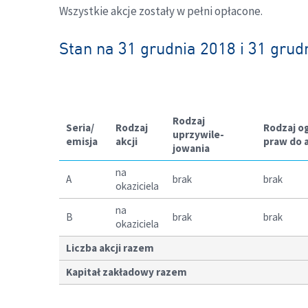
Wszystkie akcje zostały w pełni opłacone.
Stan na 31 grudnia 2018 i 31 grud
Rodzaj
Seria/
Rodzaj
Rodzaj o
uprzywile-
emisja
akcji
praw do a
jowania
na
A
brak
brak
okaziciela
na
B
brak
brak
okaziciela
Liczba akcji razem
Kapitał zakładowy razem