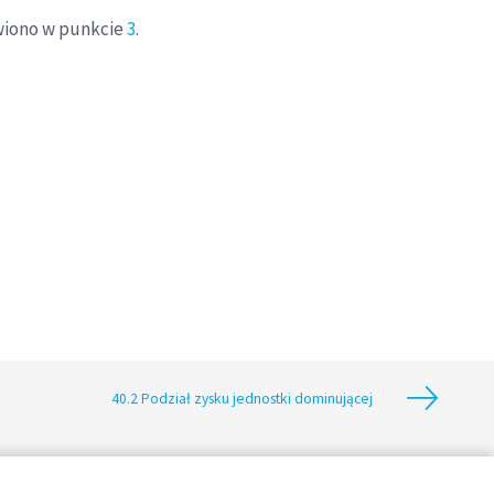
awiono w punkcie
3
.
40.2 Podział zysku jednostki dominującej