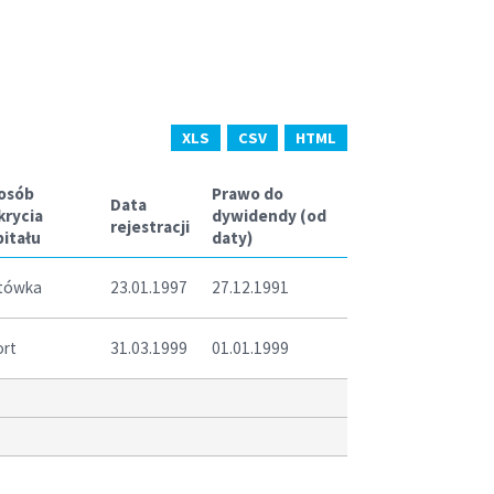
XLS
CSV
HTML
osób
Prawo do
Data
krycia
dywidendy (od
rejestracji
pitału
daty)
tówka
23.01.1997
27.12.1991
ort
31.03.1999
01.01.1999