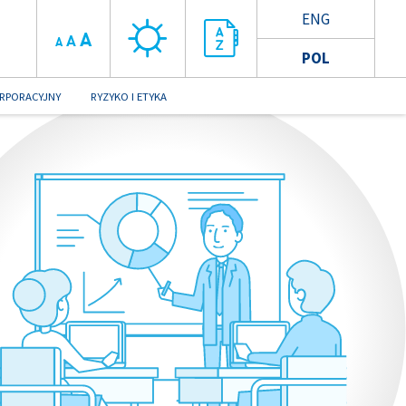
ENG
A
A
A
POL
RPORACYJNY
RYZYKO I ETYKA