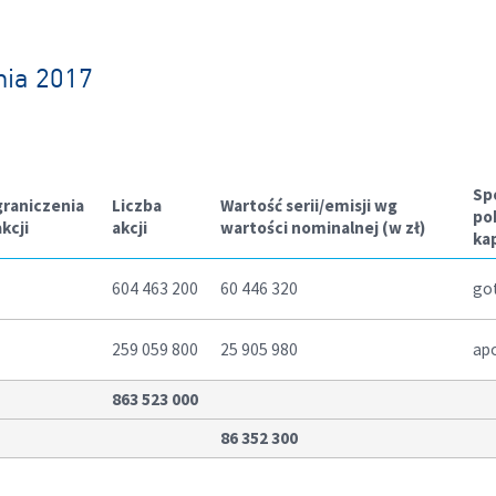
nia 2017
Sp
graniczenia
Liczba
Wartość serii/emisji wg
po
kcji
akcji
wartości nominalnej
(w zł)
ka
604 463 200
60 446 320
go
259 059 800
25 905 980
ap
863 523 000
86 352 300