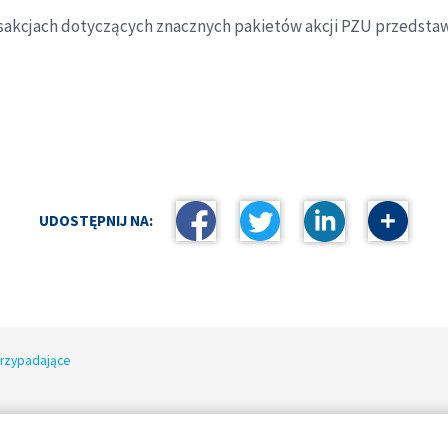
ansakcjach dotyczących znacznych pakietów akcji PZU przedst
UDOSTĘPNIJ NA:
przypadające