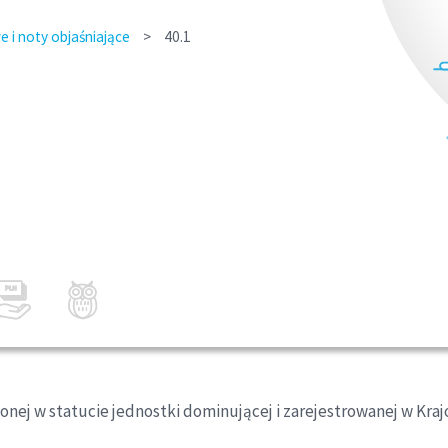
 i noty objaśniające
>
40.1
onej w statucie jednostki dominującej i zarejestrowanej w K