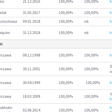
lce
21.12.2016
100,00%
100,00%
h
ańsk
31.05.2017
100,00%
100,00%
h
ęstochowa
09.01.2018
100,00%
nd.
h
więcim
31.12.2018
100,00%
nd.
h
ki
rszawa
08.12.1998
100,00%
100,00%
h
D
rszawa
30.11.2001
100,00%
100,00%
u
rszawa
30.04.1999
100,00%
100,00%
h
U
rszawa
18.03.2009
100,00%
100,00%
h
tokholm
h
02.06.2014
100,00%
100,00%