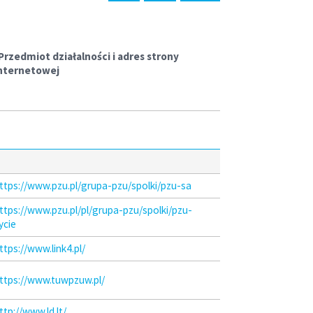
rzedmiot działalności i adres strony
nternetowej
ttps://www.pzu.pl/grupa-pzu/spolki/pzu-sa
ttps://www.pzu.pl/pl/grupa-pzu/spolki/pzu-
ycie
ttps://www.link4.pl/
ttps://www.tuwpzuw.pl/
ttp://www.ld.lt/