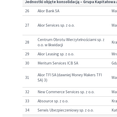
Jednostki objęte konsolidacją – Grupa Kapitałowa 
26
Alior Bank SA
Wa
27
Alior Services sp. z o.o.
Wa
Centrum Obrotu Wierzytelnościami sp. z
28
Kr
o.o. w likwidacji
29
Alior Leasing sp. z o.o.
Wr
30
Meritum Services ICB SA
Gd
Alior TFI SA (dawniej Money Makers TFI
31
Wa
SA) 3)
32
New Commerce Services sp. z o.o.
Wa
33
Absource sp. z o.o.
Kr
34
Serwis Ubezpieczeniowy sp. z o.o.
Ka