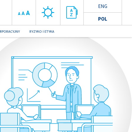
ENG
A
A
A
POL
RPORACYJNY
RYZYKO I ETYKA