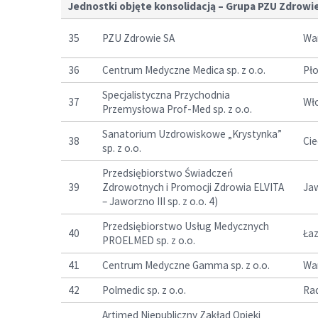
Jednostki objęte konsolidacją – Grupa PZU Zdrowi
35
PZU Zdrowie SA
Wa
36
Centrum Medyczne Medica sp. z o.o.
Pł
Specjalistyczna Przychodnia
37
Wł
Przemysłowa Prof-Med sp. z o.o.
Sanatorium Uzdrowiskowe „Krystynka”
38
Cie
sp. z o.o.
Przedsiębiorstwo Świadczeń
39
Zdrowotnych i Promocji Zdrowia ELVITA
Ja
– Jaworzno III sp. z o.o. 4)
Przedsiębiorstwo Usług Medycznych
40
Łaz
PROELMED sp. z o.o.
41
Centrum Medyczne Gamma sp. z o.o.
Wa
42
Polmedic sp. z o.o.
Ra
Artimed Niepubliczny Zakład Opieki