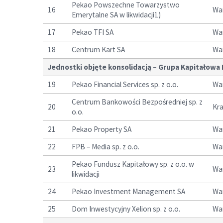
Pekao Powszechne Towarzystwo
16
Wa
Emerytalne SA w likwidacji1)
17
Pekao TFI SA
Wa
18
Centrum Kart SA
Wa
Jednostki objęte konsolidacją – Grupa Kapitałowa 
19
Pekao Financial Services sp. z o.o.
Wa
Centrum Bankowości Bezpośredniej sp. z
20
Kr
o.o.
21
Pekao Property SA
Wa
22
FPB – Media sp. z o.o.
Wa
Pekao Fundusz Kapitałowy sp. z o.o. w
23
Wa
likwidacji
24
Pekao Investment Management SA
Wa
25
Dom Inwestycyjny Xelion sp. z o.o.
Wa