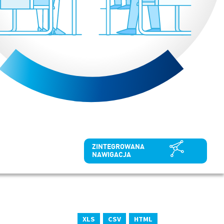
ZINTEGROWANA
NAWIGACJA
XLS
CSV
HTML