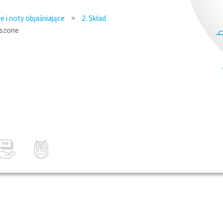
 i noty objaśniające
>
2. Skład
yszone