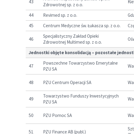
43
Kie
Zdrowotnej sp. z o.o.
44
Revimed sp. z o.o.
Gd
45
Centrum Medyczne św. Łukasza sp. z o.o.
Cz
Specjalistyczny Zakład Opieki
46
Oś
Zdrowotnej Multimed sp. z o.o.
Jednostki objęte konsolidacją – pozostałe jednost
Powszechne Towarzystwo Emerytalne
47
Wa
PZU SA
48
PZU Centrum Operacji SA
Wa
Towarzystwo Funduszy Inwestycyjnych
49
Wa
PZU SA
50
PZU Pomoc SA
Wa
Sz
51
PZU Finance AB (publ.)