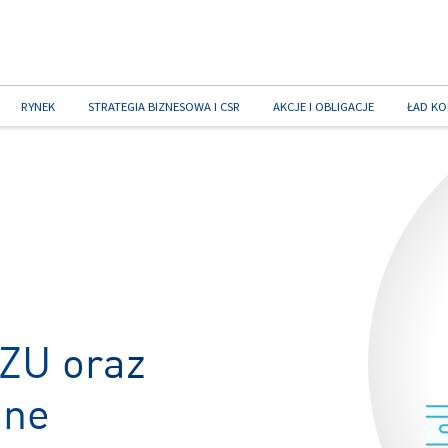
RYNEK
STRATEGIA BIZNESOWA I CSR
AKCJE I OBLIGACJE
ŁAD KO
PZU oraz
one