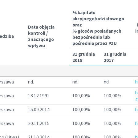
% kapitału
akcyjnego/udziałowego
oraz
P
Data objęcia
% głosów posiadanych
i
kontroli /
edziba
bezpośrednio lub
znaczącego
pośrednio przez PZU
wpływu
31 grudnia
31 grudnia
2018
2017
rszawa
nd.
nd.
nd.
h
h
rszawa
18.12.1991
100,00%
100,00%
z
rszawa
15.09.2014
100,00%
100,00%
h
rszawa
20.11.2015
100,00%
100,00%
h
no (Litwa)
31.10.2014
100,00%
100,00%
h