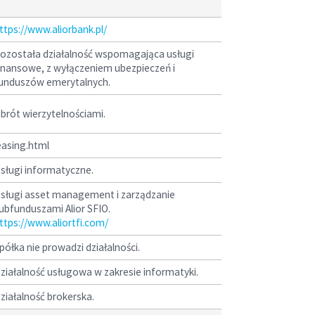
ttps://www.aliorbank.pl/
ozostała działalność wspomagająca usługi
inansowe, z wyłączeniem ubezpieczeń i
unduszów emerytalnych.
brót wierzytelnościami.
easing.html
sługi informatyczne.
sługi asset management i zarządzanie
ubfunduszami Alior SFIO.
ttps://www.aliortfi.com/
półka nie prowadzi działalności.
ziałalność usługowa w zakresie informatyki.
ziałalność brokerska.