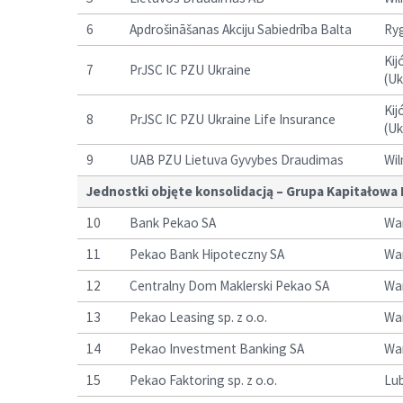
6
Apdrošināšanas Akciju Sabiedrība Balta
Ryg
Kij
7
PrJSC IC PZU Ukraine
(Uk
Kij
8
PrJSC IC PZU Ukraine Life Insurance
(Uk
9
UAB PZU Lietuva Gyvybes Draudimas
Wil
Jednostki objęte konsolidacją – Grupa Kapitałowa
10
Bank Pekao SA
Wa
11
Pekao Bank Hipoteczny SA
Wa
12
Centralny Dom Maklerski Pekao SA
Wa
13
Pekao Leasing sp. z o.o.
Wa
14
Pekao Investment Banking SA
Wa
15
Pekao Faktoring sp. z o.o.
Lub