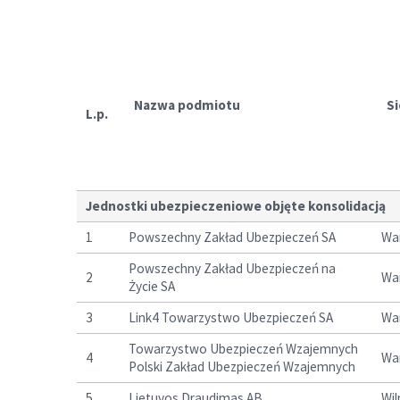
Nazwa podmiotu
Si
L.p.
Jednostki ubezpieczeniowe objęte konsolidacją
1
Powszechny Zakład Ubezpieczeń SA
Wa
Powszechny Zakład Ubezpieczeń na
2
Wa
Życie SA
3
Link4 Towarzystwo Ubezpieczeń SA
Wa
Towarzystwo Ubezpieczeń Wzajemnych
4
Wa
Polski Zakład Ubezpieczeń Wzajemnych
5
Lietuvos Draudimas AB
Wil