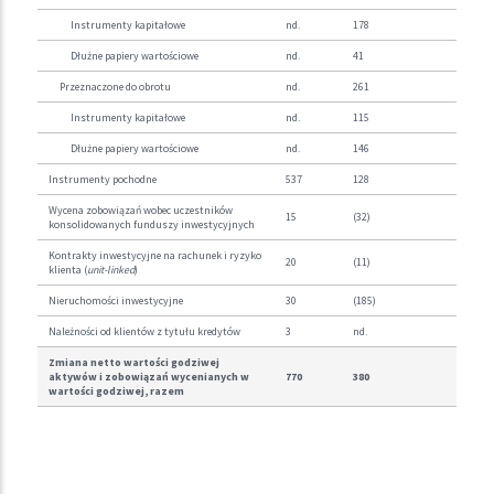
Instrumenty kapitałowe
nd.
178
Dłużne papiery wartościowe
nd.
41
Przeznaczone do obrotu
nd.
261
Instrumenty kapitałowe
nd.
115
Dłużne papiery wartościowe
nd.
146
Instrumenty pochodne
537
128
Wycena zobowiązań wobec uczestników
15
(32)
konsolidowanych funduszy inwestycyjnych
Kontrakty inwestycyjne na rachunek i ryzyko
20
(11)
klienta (
unit-linked
)
Nieruchomości inwestycyjne
30
(185)
Należności od klientów z tytułu kredytów
3
nd.
Zmiana netto wartości godziwej
aktywów i zobowiązań wycenianych w
770
380
wartości godziwej, razem