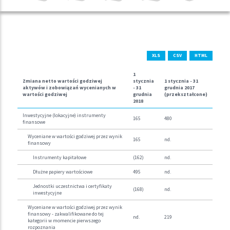
XLS
CSV
HTML
1
Zmiana netto wartości godziwej
stycznia
1 stycznia -
31
aktywów i zobowiązań wycenianych w
-
31
grudnia
2017
wartości godziwej
grudnia
(przekształcone)
2018
Inwestycyjne (lokacyjne) instrumenty
165
480
finansowe
Wyceniane w wartości godziwej przez wynik
165
nd.
finansowy
Instrumenty kapitałowe
(162)
nd.
Dłużne papiery wartościowe
495
nd.
Jednostki uczestnictwa i certyfikaty
(168)
nd.
inwestycyjne
Wyceniane w wartości godziwej przez wynik
finansowy - zakwalifikowane do tej
nd.
219
kategorii w momencie pierwszego
rozpoznania