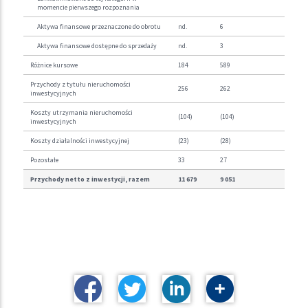
momencie pierwszego rozpoznania
Aktywa finansowe przeznaczone do obrotu
nd.
6
Aktywa finansowe dostępne do sprzedaży
nd.
3
Różnice kursowe
184
589
Przychody z tytułu nieruchomości
256
262
inwestycyjnych
Koszty utrzymania nieruchomości
(104)
(104)
inwestycyjnych
Koszty działalności inwestycyjnej
(23)
(28)
Pozostałe
33
27
Przychody netto z inwestycji, razem
11 679
9 051