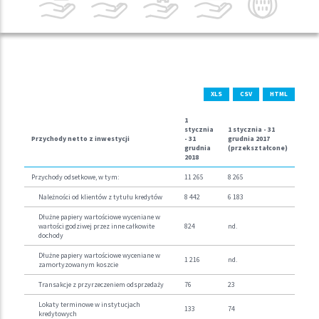
XLS
CSV
HTML
1
stycznia
1 stycznia -
31
Przychody netto z inwestycji
-
31
grudnia
2017
grudnia
(przekształcone)
2018
Przychody odsetkowe, w tym:
11 265
8 265
Należności od klientów z tytułu kredytów
8 442
6 183
Dłużne papiery wartościowe wyceniane w
wartości godziwej przez inne całkowite
824
nd.
dochody
Dłużne papiery wartościowe wyceniane w
1 216
nd.
zamortyzowanym koszcie
Transakcje z przyrzeczeniem odsprzedaży
76
23
Lokaty terminowe w instytucjach
133
74
kredytowych