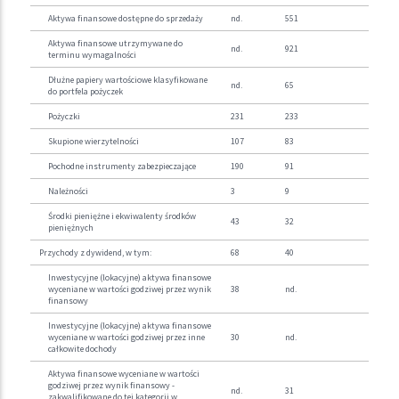
Aktywa finansowe dostępne do sprzedaży
nd.
551
Aktywa finansowe utrzymywane do
nd.
921
terminu wymagalności
Dłużne papiery wartościowe klasyfikowane
nd.
65
do portfela pożyczek
Pożyczki
231
233
Skupione wierzytelności
107
83
Pochodne instrumenty zabezpieczające
190
91
Należności
3
9
Środki pieniężne i ekwiwalenty środków
43
32
pieniężnych
Przychody z dywidend, w tym:
68
40
Inwestycyjne (lokacyjne) aktywa finansowe
wyceniane w wartości godziwej przez wynik
38
nd.
finansowy
Inwestycyjne (lokacyjne) aktywa finansowe
wyceniane w wartości godziwej przez inne
30
nd.
całkowite dochody
Aktywa finansowe wyceniane w wartości
godziwej przez wynik finansowy -
nd.
31
zakwalifikowane do tej kategorii w