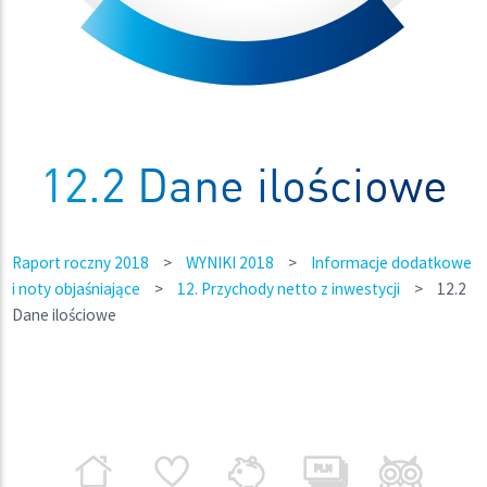
12.2 Dane ilościowe
Raport roczny 2018
>
WYNIKI 2018
>
Informacje dodatkowe
i noty objaśniające
>
12. Przychody netto z inwestycji
>
12.2
Dane ilościowe