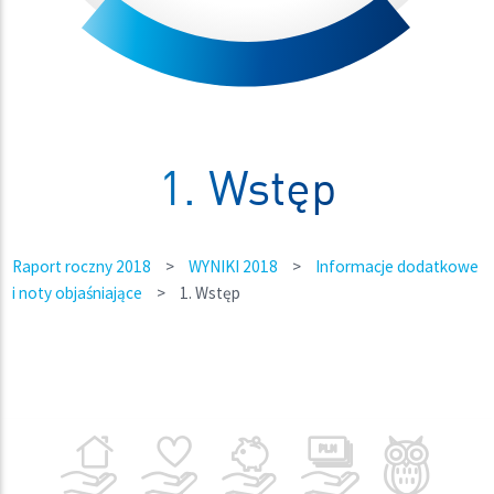
1. Wstęp
Raport roczny 2018
>
WYNIKI 2018
>
Informacje dodatkowe
i noty objaśniające
>
1. Wstęp