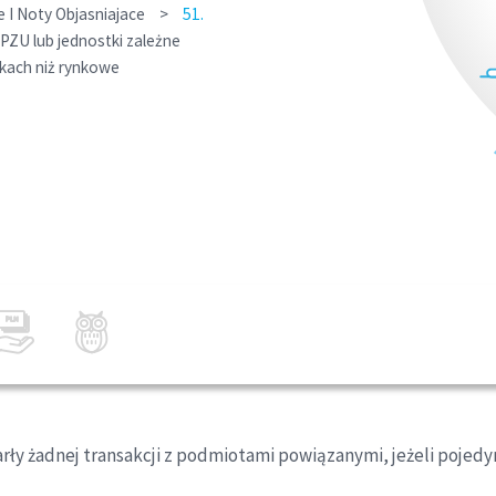
I Noty Objasniajace
>
51.
PZU lub jednostki zależne
kach niż rynkowe
arły żadnej transakcji z podmiotami powiązanymi, jeżeli pojedyn