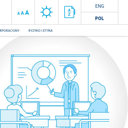
ENG
A
A
A
POL
RPORACYJNY
RYZYKO I ETYKA