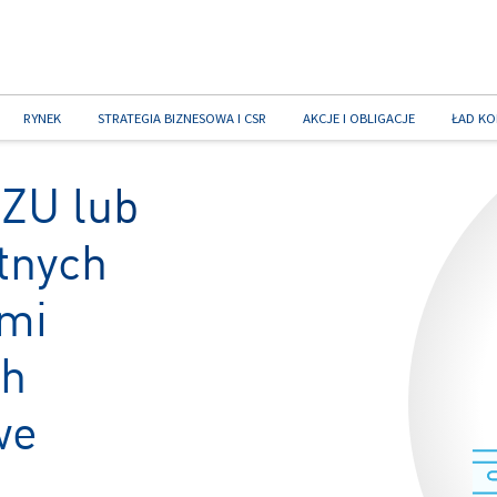
RYNEK
STRATEGIA BIZNESOWA I CSR
AKCJE I OBLIGACJE
ŁAD KO
PZU lub
otnych
ami
ch
we