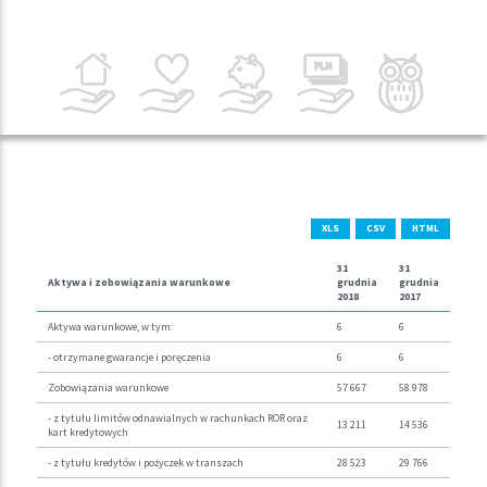
XLS
CSV
HTML
31
31
Aktywa i zobowiązania warunkowe
grudnia
grudnia
2018
2017
Aktywa warunkowe, w tym:
6
6
- otrzymane gwarancje i poręczenia
6
6
Zobowiązania warunkowe
57 667
58 978
- z tytułu limitów odnawialnych w rachunkach ROR oraz
13 211
14 536
kart kredytowych
- z tytułu kredytów i pożyczek w transzach
28 523
29 766