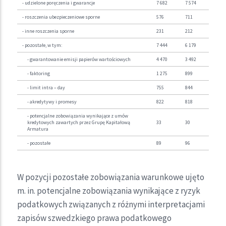
- udzielone poręczenia i gwarancje
7 682
7 574
- roszczenia ubezpieczeniowe sporne
576
711
- inne roszczenia sporne
231
212
- pozostałe, w tym:
7 444
6 179
- gwarantowanie emisji papierów wartościowych
4 470
3 492
- faktoring
1 275
899
- limit intra – day
755
844
- akredytywy i promesy
822
818
- potencjalne zobowiązania wynikające z umów
kredytowych zawartych przez Grupę Kapitałową
33
30
Armatura
- pozostałe
89
96
W pozycji pozostałe zobowiązania warunkowe ujęto
m. in. potencjalne zobowiązania wynikające z ryzyk
podatkowych związanych z różnymi interpretacjami
zapisów szwedzkiego prawa podatkowego