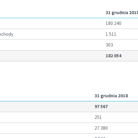
31 grudnia 201
180 240
dochody
1 511
303
182 054
31 grudnia 2018
97 567
251
27 380