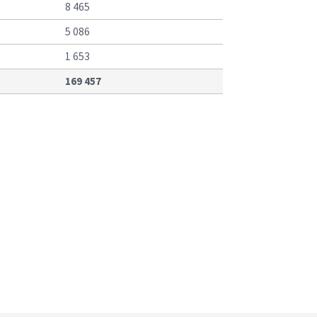
8 465
5 086
1 653
169 457