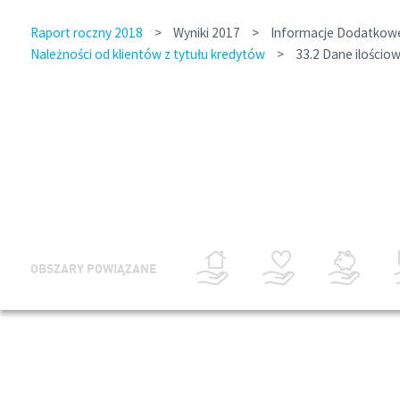
Raport roczny 2018
>
Wyniki 2017
>
Informacje Dodatkowe 
Należności od klientów z tytułu kredytów
>
33.2 Dane ilościo
OBSZARY POWIĄZANE