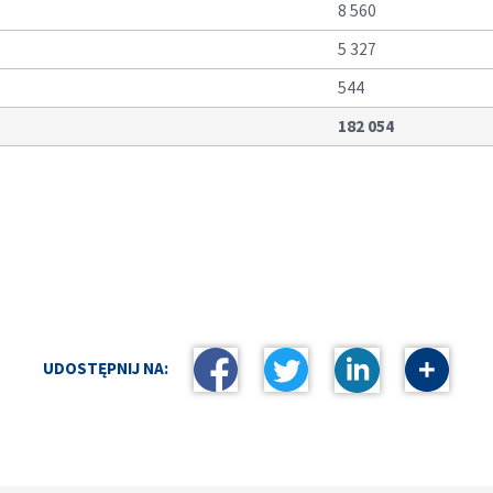
8 560
5 327
544
182 054
UDOSTĘPNIJ NA: