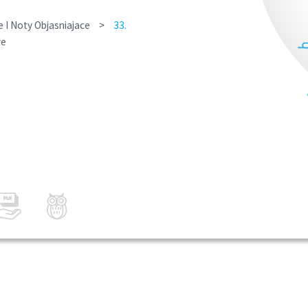
I Noty Objasniajace
>
33.
we