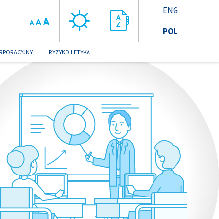
ENG
A
A
A
POL
RPORACYJNY
RYZYKO I ETYKA