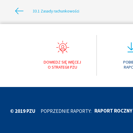
33.1 Zasady rachunkowości
DOWIEDZ SIĘ WIĘCEJ
POBI
O STRATEGII PZU
RAP
RAPORT ROCZNY 
© 2019 PZU
POPRZEDNIE RAPORTY:
RAPORT ROCZNY 
RAPORT ROCZNY 