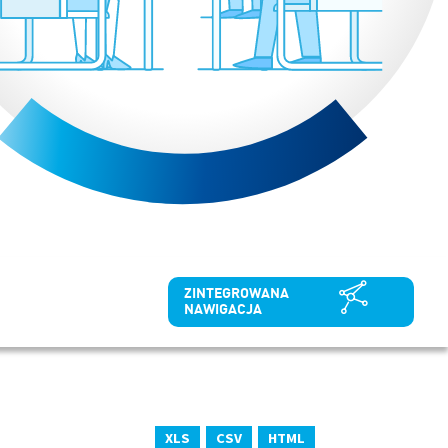
ZINTEGROWANA
NAWIGACJA
XLS
CSV
HTML