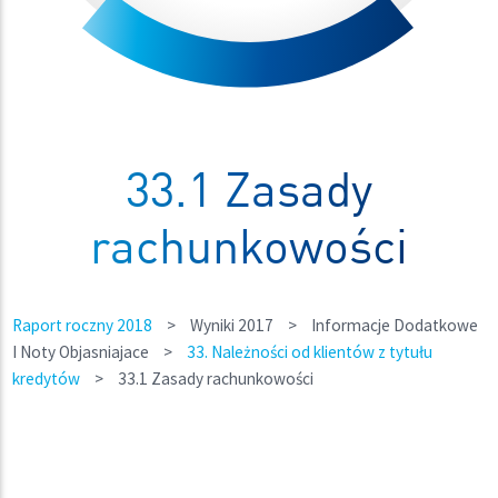
33.1 Zasady
rachunkowości
Raport roczny 2018
>
Wyniki 2017
>
Informacje Dodatkowe
I Noty Objasniajace
>
33. Należności od klientów z tytułu
kredytów
>
33.1 Zasady rachunkowości