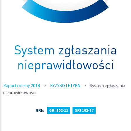
System zgłaszania
nieprawidłowości
Raport roczny 2018
>
RYZYKO I ETYKA
>
System zgłaszania
nieprawidłowości
GRIs
GRI 102-11
GRI 102-17