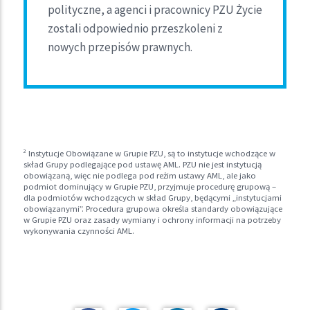
polityczne, a agenci i pracownicy PZU Życie
zostali odpowiednio przeszkoleni z
nowych przepisów prawnych.
2
Instytucje Obowiązane w Grupie PZU, są to instytucje wchodzące w
skład Grupy podlegające pod ustawę AML. PZU nie jest instytucją
obowiązaną, więc nie podlega pod reżim ustawy AML, ale jako
podmiot dominujący w Grupie PZU, przyjmuje procedurę grupową –
dla podmiotów wchodzących w skład Grupy, będącymi „instytucjami
obowiązanymi”. Procedura grupowa określa standardy obowiązujące
w Grupie PZU oraz zasady wymiany i ochrony informacji na potrzeby
wykonywania czynności AML.