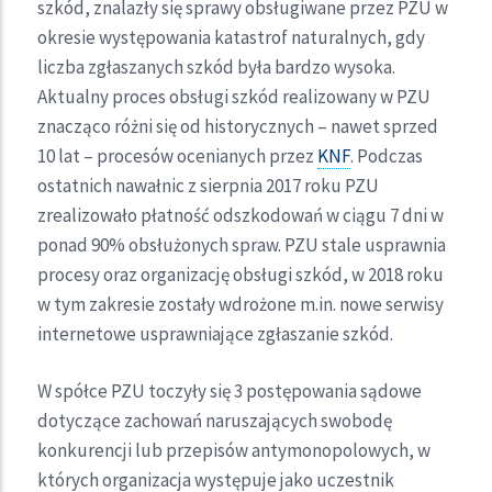
szkód, znalazły się sprawy obsługiwane przez PZU w
okresie występowania katastrof naturalnych, gdy
liczba zgłaszanych szkód była bardzo wysoka.
Aktualny proces obsługi szkód realizowany w PZU
znacząco różni się od historycznych – nawet sprzed
10 lat – procesów ocenianych przez
KNF
. Podczas
ostatnich nawałnic z sierpnia 2017 roku PZU
zrealizowało płatność odszkodowań w ciągu 7 dni w
ponad 90% obsłużonych spraw. PZU stale usprawnia
procesy oraz organizację obsługi szkód, w 2018 roku
w tym zakresie zostały wdrożone m.in. nowe serwisy
internetowe usprawniające zgłaszanie szkód.
W spółce PZU toczyły się 3 postępowania sądowe
dotyczące zachowań naruszających swobodę
konkurencji lub przepisów antymonopolowych, w
których organizacja występuje jako uczestnik