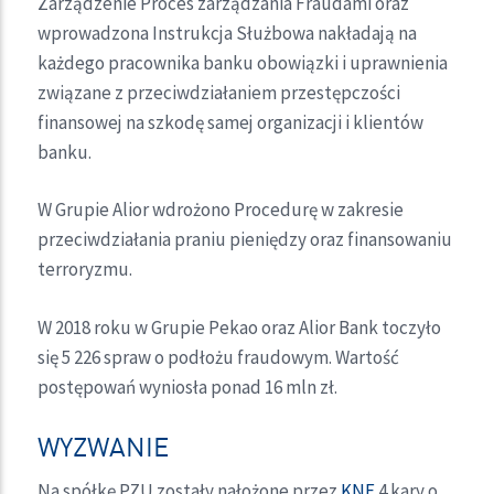
Zarządzenie Proces zarządzania Fraudami oraz
wprowadzona Instrukcja Służbowa nakładają na
każdego pracownika banku obowiązki i uprawnienia
związane z przeciwdziałaniem przestępczości
finansowej na szkodę samej organizacji i klientów
banku.
W Grupie Alior wdrożono Procedurę w zakresie
przeciwdziałania praniu pieniędzy oraz finansowaniu
terroryzmu.
W 2018 roku w Grupie Pekao oraz Alior Bank toczyło
się 5 226 spraw o podłożu fraudowym. Wartość
postępowań wyniosła ponad 16 mln zł.
WYZWANIE
Na spółkę PZU zostały nałożone przez
KNF
4 kary o