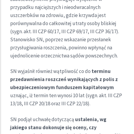
przypadku najcięższych i nieodwracalnych
uszczerbków na zdrowiu, gdzie krzywda jest
porównywalna do całkowitej utraty osoby bliskiej
(sygn. akt. III CZP 60/17, III CZP 69/17, III CZP 36/17).
Stanowisko SN, poprzez wskazanie przesłanek
przysługiwania roszczenia, powinno wpłynąć na
ujednolicenie orzecznictwa sądów powszechnych.
SN wyjaśnił również wątpliwość co do
terminu
przedawnienia roszczeń wynikających z polis z
ubezpieczeniowym funduszem kapitałowym
uznając, iż termin ten wynosi 10 lat (sygn. akt. III CZP
13/18, III CZP 20/18 oraz III CZP 22/18).
SN podjął uchwałę dotyczącą
ustalenia, wg
jakiego stanu dokonuje się oceny, czy