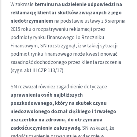
W zakresie
terminu na udzielenie odpowiedzi na
reklamację klienta i skutków związanych z jego
niedotrzymaniem
na podstawie ustawy z 5 sierpnia
2015 roku o rozpatrywaniu reklamacji przez
podmioty rynku finansowego i o Rzeczniku
Finansowym, SN rozstrzygnął, iż w takiej sytuacji
podmiot rynku finansowego może kwestionować
zasadność dochodzonego przez klienta roszczenia
(sygn. akt III CZP 113/17).
SN rozważał również zagadnienie dotyczące
uprawnienia osób najbliższych
poszkodowanego, który na skutek czynu
niedozwolonego doznał ciężkiego i trwałego
uszczerbku na zdrowiu, do otrzymania
zadośćuczynienia za krzywdę
. SN wskazał, że
zadośćuczynienie przysługuje wyłącznie w