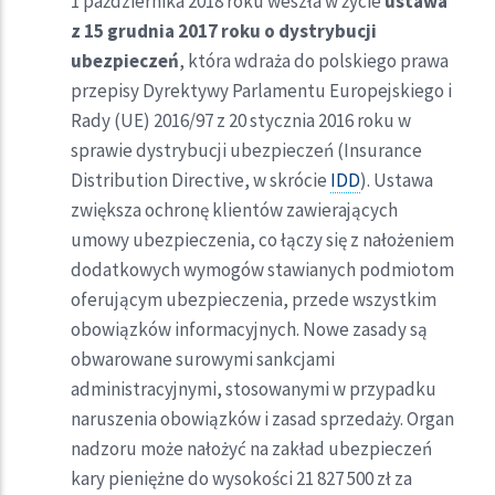
1 października 2018 roku weszła w życie
ustawa
z 15 grudnia 2017 roku o dystrybucji
ubezpieczeń
, która wdraża do polskiego prawa
przepisy Dyrektywy Parlamentu Europejskiego i
Rady (UE) 2016/97 z 20 stycznia 2016 roku w
sprawie dystrybucji ubezpieczeń (Insurance
Distribution Directive, w skrócie
IDD
). Ustawa
zwiększa ochronę klientów zawierających
umowy ubezpieczenia, co łączy się z nałożeniem
dodatkowych wymogów stawianych podmiotom
oferującym ubezpieczenia, przede wszystkim
obowiązków informacyjnych. Nowe zasady są
obwarowane surowymi sankcjami
administracyjnymi, stosowanymi w przypadku
naruszenia obowiązków i zasad sprzedaży. Organ
nadzoru może nałożyć na zakład ubezpieczeń
kary pieniężne do wysokości 21 827 500 zł za