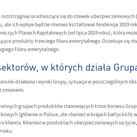
e rozstrzygnięcia odnoszące się do stawek ubezpieczeniowych (n
, ale ich wpływ będzie również kształtował tendencje 2019 ro
niczych Planach Kapitałowych (od lipca 2019 roku), która może
jące produkty trzeciego filaru emerytalnego. Oczekuje się ró
ugiego filaru emerytalnego.
 sektorów, w których działa Gru
unki działania i wyniki Grupy, sytuacja w poszczególnych obsz
h zmianami.
nkretnych grupach produktów stanowiących trzon biznesu Grup
owych (głównie w Polsce, ale również w krajach bałtyckich) w
ji o klienta. Również w produktach ubezpieczeniowych na życie,
 roku.