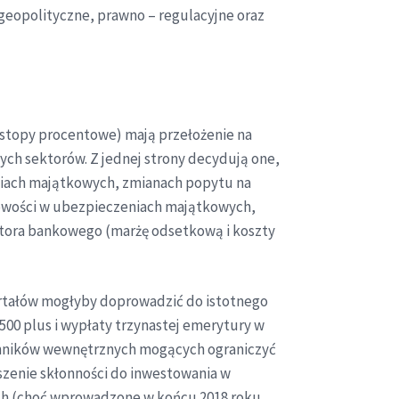
 geopolityczne, prawno – regulacyjne oraz
 stopy procentowe) mają przełożenie na
ch sektorów. Z jednej strony decydują one,
niach majątkowych, zmianach popytu na
dowości w ubezpieczeniach majątkowych,
ktora bankowego (marżę odsetkową i koszty
artałów mogłyby doprowadzić do istotnego
00 plus i wypłaty trzynastej emerytury w
czynników wewnętrznych mogących ograniczyć
zenie skłonności do inwestowania w
ych (choć wprowadzone w końcu 2018 roku