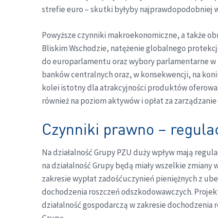
strefie euro – skutki byłyby najprawdopodobniej w
Powyższe czynniki makroekonomiczne, a także obraz
Bliskim Wschodzie, natężenie globalnego protekc
do europarlamentu oraz wybory parlamentarne w Po
banków centralnych oraz, w konsekwencji, na koni
kolei istotny dla atrakcyjności produktów oferow
również na poziom aktywów i opłat za zarządzanie
Czynniki prawno – regula
Na działalność Grupy PZU duży wpływ mają regulac
na działalność Grupy będą miały wszelkie zmiany
zakresie wypłat zadośćuczynień pieniężnych z ubez
dochodzenia roszczeń odszkodowawczych. Projekt
działalność gospodarczą w zakresie dochodzenia 