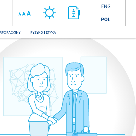
ENG
A
A
A
POL
RPORACYJNY
RYZYKO I ETYKA