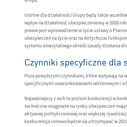
Grupę.
Istotne dla działalności Grupy będą także wszelki
wpływ na działalność ubezpieczeniową w 2018 roku
prawie jest wprowadzenie w życie ustawy o Pracow
ubezpieczeń na życie oraz na dotychczas funkcjonu
systemu emerytalnego określi zasady działania dr
Czynniki specyficzne dla
Poza powyższymi czynnikami, które wpływają na war
specyficznymi uwarunkowaniami sektorowymi i ic
Najważniejszy z nich to poziom konkurencji w ko
techniczne osiągnięte na rynku ubezpieczeń majątk
aktywnej polityki cenowej oraz większej rywalizac
konkurencja cenowa będzie się utrzymywać w 2019