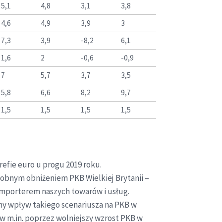
5,1
4,8
3,1
3,8
4,6
4,9
3,9
3
7,3
3,9
-8,2
6,1
1,6
2
-0,6
-0,9
7
5,7
3,7
3,5
5,8
6,6
8,2
9,7
1,5
1,5
1,5
1,5
fie euro u progu 2019 roku.
obnym obniżeniem PKB Wielkiej Brytanii –
importerem naszych towarów i usług.
ny wpływ takiego scenariusza na PKB w
yw m.in. poprzez wolniejszy wzrost PKB w