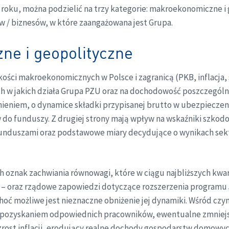
 roku, można podzielić na trzy kategorie: makroekonomiczne i
 / biznesów, w które zaangażowana jest Grupa.
ne i geopolityczne
ści makroekonomicznych w Polsce i zagranicą (PKB, inflacja,
 w jakich działa Grupa PZU oraz na dochodowość poszczególny
ieniem, o dynamice składki przypisanej brutto w ubezpiecze
 do funduszy. Z drugiej strony mają wpływ na wskaźniki szko
e funduszami oraz podstawowe miary decydujące o wynikach se
ch oznak zachwiania równowagi, które w ciągu najbliższych kw
y – oraz rządowe zapowiedzi dotyczące rozszerzenia programu 5
choć możliwe jest nieznaczne obniżenie jej dynamiki. Wśród 
z pozyskaniem odpowiednich pracowników, ewentualne zmniejs
zrost inflacji, erodujący realne dochody gospodarstw domow