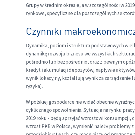
Grupy w średnim okresie, a w szczególności w 2019
rynkowe, specyficzne dla poszczególnych sektorów
Czynniki makroekonomicz
Dynamika, poziom i struktura podstawowych wielko
dynamikę rozwoju biznesu we wszystkich sektorach
pośrednio lub bezpośrednio, oraz z pewnym opóźn
kredyt i akumulacji depozytów, napływie aktywów
wynik lokacyjny, kształtują wynik za zarządzani
ryzyka).
W polskiej gospodarce nie widać obecnie wyraźny
cyklicznego spowolnienia. Sytuacja na rynku prac
2019 roku - będą sprzyjać wzrostowi konsumpcji, 
wzrost PKB w Polsce, wymienić należy problemy 
przedsiębiorstwach, czy mocniejszy od prognoz w