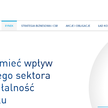
RYNEK
STRATEGIA BIZNESOWA I CSR
AKCJE I OBLIGACJE
ŁAD KO
 mieć wpływ
ego sektora
ałalność
ku