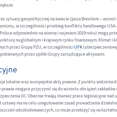
iększe.
 sytuacji geopolitycznej na świecie (poza Brexitem – wzrost s
jonizmu, w szczególności przebieg konfliktu handlowego USA-C
lsce odpowiednio na wiosnę i na jesieni 2019 roku) mogą prz
unkturę na globalnym i krajowym rynku finansowym. Klimat i ki
anych przez Grupę PZU, w szczególności
UFK
(ubezpieczeniowy
 pobieranych przez spółki Grupy zarządzające aktywami.
cyjne
je lokalne oraz europejskie akty prawne. Z punktu widzenia d
 w prawie mogące przyczynić się do wzrostu obciążeń zakładów
pieczenia OC. Obecnie trwają również prace legislacyjne nad 
 ustawy ma na celu uregulowanie zasad prowadzenia działaln
roszczeń odszkodowawczych, co może przełożyć się na kształ