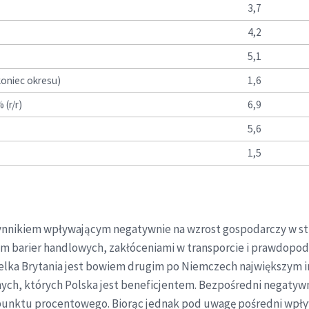
3,7
4,2
5,1
koniec okresu)
1,6
(r/r)
6,9
5,6
1,5
ynnikiem wpływającym negatywnie na wzrost gospodarczy w stre
 barier handlowych, zakłóceniami w transporcie i prawdopod
ielka Brytania jest bowiem drugim po Niemczech największym 
nych, których Polska jest beneficjentem. Bezpośredni negatyw
ch punktu procentowego. Biorąc jednak pod uwagę pośredni wpł