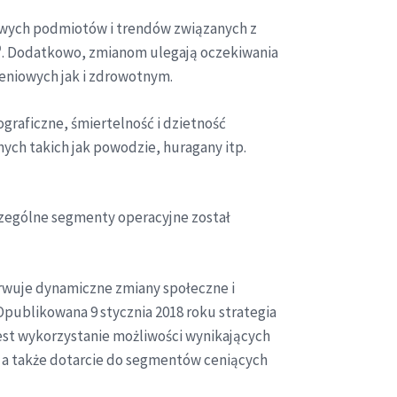
owych podmiotów i trendów związanych z
. Dodatkowo, zmianom ulegają oczekiwania
0
eniowych jak i zdrowotnym.
raficzne, śmiertelność i dzietność
nych takich jak powodzie, huragany itp.
czególne segmenty operacyjne został
rwuje dynamiczne zmiany społeczne i
Opublikowana 9 stycznia 2018 roku strategia
est wykorzystanie możliwości wynikających
, a także dotarcie do segmentów ceniących