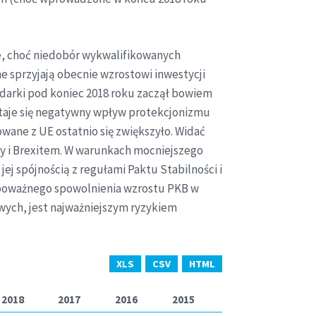
e, choć niedobór wykwalifikowanych
e sprzyjają obecnie wzrostowi inwestycji
odarki pod koniec 2018 roku zaczął bowiem
staje się negatywny wpływ protekcjonizmu
ane z UE ostatnio się zwiększyło. Widać
y i Brexitem. W warunkach mocniejszego
j spójnością z regułami Paktu Stabilności i
a poważnego spowolnienia wzrostu PKB w
owych, jest najważniejszym ryzykiem
XLS
CSV
HTML
2018
2017
2016
2015