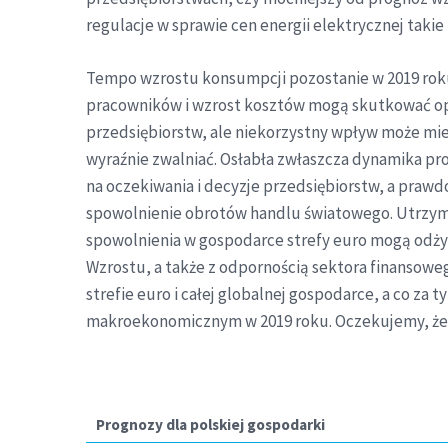
regulacje w sprawie cen energii elektrycznej takie 
Tempo wzrostu konsumpcji pozostanie w 2019 roku
pracowników i wzrost kosztów mogą skutkować opóźn
przedsiębiorstw, ale niekorzystny wpływ może mie
wyraźnie zwalniać. Osłabła zwłaszcza dynamika pr
na oczekiwania i decyzje przedsiębiorstw, a praw
spowolnienie obrotów handlu światowego. Utrzymu
spowolnienia w gospodarce strefy euro mogą odżyć
Wzrostu, a także z odpornością sektora finansowe
strefie euro i całej globalnej gospodarce, a co za
makroekonomicznym w 2019 roku. Oczekujemy, że t
Prognozy dla polskiej gospodarki