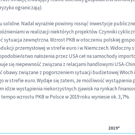
ryzyko ograniczają).
 solidne. Nadal wyraźnie powinny rosnąć inwestycje publiczn
ieniami w realizacji niektórych projektów. Czynniki cykliczn
ć sytuacja zewnętrzna. Wzrost PKB w otoczeniu polskiej gosp
odukcji przemysłowej w strefie euro i w Niemczech. Widoczny 
dopodobieństwo nałożenia przez USA ceł na samochody importow
je się niepewność związana z relacjami handlowymi USA-Chin
 obawy związane z pogorszeniem sytuacji budżetowej Włoch i je
go w strefie euro. Wydaje się zatem, że możliwość wystąpieni
 tym idzie wystąpienia niekorzystnych zjawisk na rynkach finans
empo wzrostu PKB w Polsce w 2019 roku wyniesie ok. 3,7%.
2019*