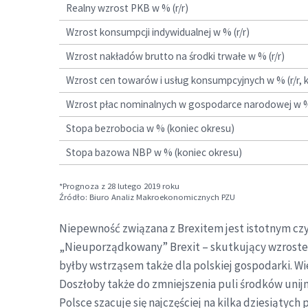
Realny wzrost PKB w % (r/r)
Wzrost konsumpcji indywidualnej w % (r/r)
Wzrost nakładów brutto na środki trwałe w % (r/r)
Wzrost cen towarów i usług konsumpcyjnych w % (r/r, 
Wzrost płac nominalnych w gospodarce narodowej w % 
Stopa bezrobocia w % (koniec okresu)
Stopa bazowa NBP w % (koniec okresu)
*Prognoza z 28 lutego 2019 roku
Źródło: Biuro Analiz Makroekonomicznych PZU
Niepewność związana z Brexitem jest istotnym cz
„Nieuporządkowany” Brexit – skutkujący wzrostem
byłby wstrząsem także dla polskiej gospodarki. W
Doszłoby także do zmniejszenia puli środków unij
Polsce szacuje się najczęściej na kilka dziesiąty