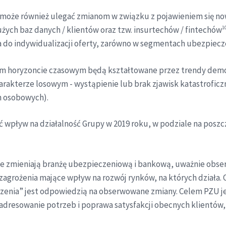
może również ulegać zmianom w związku z pojawieniem się n
żych baz danych / klientów oraz tzw. insurtechów / fintechów
1
a do indywidualizacji oferty, zarówno w segmentach ubezpiecz
zym horyzoncie czasowym będą kształtowane przez trendy demog
arakterze losowym - wystąpienie lub brak zjawisk katastroficz
h osobowych).
 wpływ na działalność Grupy w 2019 roku, w podziale na posz
e zmieniają branżę ubezpieczeniową i bankową, uważnie obse
 zagrożenia mające wpływ na rozwój rynków, na których działa. 
czenia” jest odpowiedzią na obserwowane zmiany. Celem PZU j
adresowanie potrzeb i poprawa satysfakcji obecnych klientów