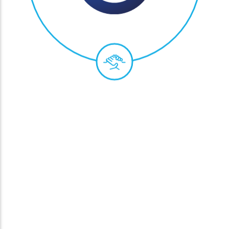
#NOWEPZU 2020
2017 - 2020
Lepsze wykorzystanie
danych
„PZU będzie firmą opartą o pracę na danych,
spółką usługowo-doradczą, która specjalizuje
się w zarządzaniu ryzykiem dotyczącym
klientów. Naszą główną wartością staje się