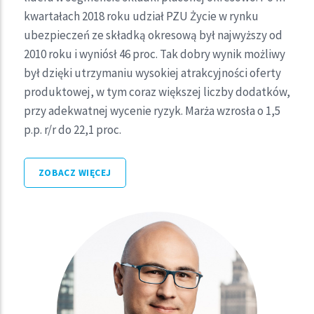
nadrzędnego, jakim jest wskaźnik rentowności
kwartałach 2018 roku udział PZU Życie w rynku
kapitałów własnych (ROE), ale również w zakresie
ubezpieczeń ze składką okresową był najwyższy od
poszczególnych linii biznesowych i parametrów
2010 roku i wyniósł 46 proc. Tak dobry wynik możliwy
efektywności i zyskowności.
był dzięki utrzymaniu wysokiej atrakcyjności oferty
produktowej, w tym coraz większej liczby dodatków,
W 2018 roku Grupa PZU osiągnęła bardzo dobry
przy adekwatnej wycenie ryzyk. Marża wzrosła o 1,5
poziom wskaźnika mieszanego (COR) dla
p.p. r/r do 22,1 proc.
ubezpieczeń majątkowych i pozostałych
osobowych(COR) – 86,6 proc. w Polsce.
ZOBACZ WIĘCEJ
ZOBACZ WIĘCEJ