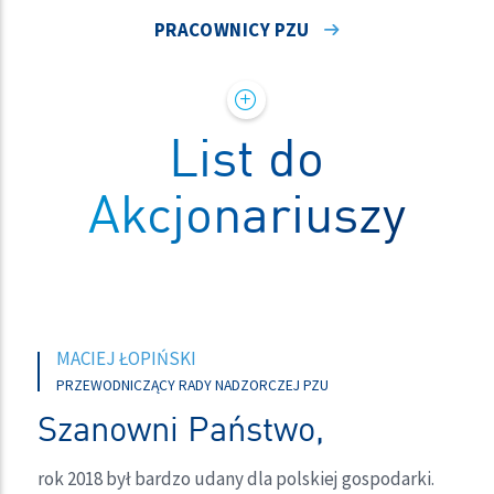
PRACOWNICY PZU
List do
Akcjonariuszy
PAWEŁ SURÓWKA
MACIEJ ŁOPIŃSKI
PREZES ZARZĄDU PZU
PRZEWODNICZĄCY RADY NADZORCZEJ PZU
Szanowni Akcjonariusze,
Szanowni Państwo,
w imieniu zarządów spółek Grupy PZU przekazuję na
rok 2018 był bardzo udany dla polskiej gospodarki.