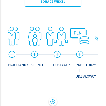
ZOBACZ WIĘCEJ
PRACOWNICY
KLIENCI
DOSTAWCY
INWESTORZY
PAR
I
BIZN
UDZIAŁOWCY
AGEN
I
BRO