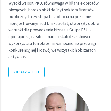
Państwa ręce sprawozdanie z działalności za 2018 rok.
Wysoki wzrost PKB, równowaga w bilansie obrotów
bieżących, bardzo niski deficyt sektora finansów
Koniunktura na światowych rynkach kapitałowych
publicznych czy stopa bezrobocia na poziomie
była niełatwa dla inwestorów w roku 2018. Na rynki
nierejestrowanym od blisko 30 lat, stworzyły dobre
finansowe powróciła wysoka zmienność. Dobry
warunki dla prowadzenia biznesu. Grupa PZU –
sentyment utrzymywał się tylko na początku roku na
opierając się na silnej marce i skali działalności –
fali optymizmu z 2017 roku, w którym główne
wykorzystała ten okres na wzmocnienie przewagi
indeksy polskiej giełdy notowały ponad 20% wzrosty.
konkurencyjnej i rozwój we wszystkich obszarach
aktywności.
ZOBACZ WIĘCEJ
ZOBACZ WIDEO
ZOBACZ WIĘCEJ