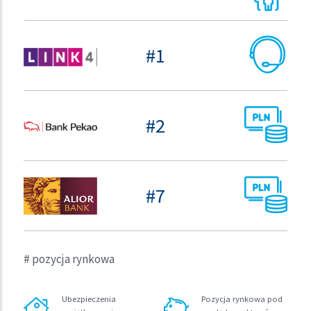
OFE
#1
Pek
#2
PZU
#7
# pozycja rynkowa
Ubezpieczenia
Pozycja rynkowa pod