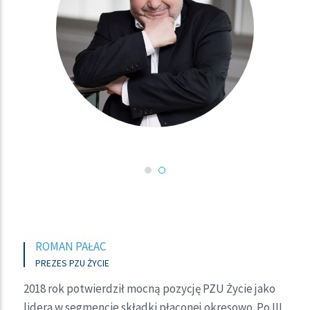
TOMASZ KULIK
ROMAN PAŁAC
CFO GRUPY PZU
PREZES PZU ŻYCIE
Osiągnięte wyniki potwierdzają konsekwentną
2018 rok potwierdził mocną pozycję PZU Życie jako
realizację strategii, nie tylko w zakresie celu
lidera w segmencie składki płaconej okresowo. Po III