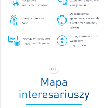
majątkowe i
względem aktywów w
pozostałe osobowe
zarządzaniu
Ubezpieczenia
Ubezpieczenia na
sprzedawane w kanale
życie
direct przez internet /
telefon
Pozycja rynkowa pod
Pozycja rynkowa pod
względem
względem aktywów
przychodów
Mapa
interesariuszy