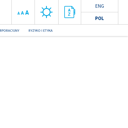
ENG
A
A
A
POL
RPORACYJNY
RYZYKO I ETYKA