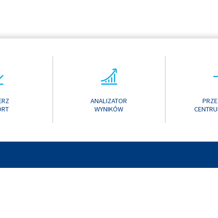
ERZ
ANALIZATOR
PRZE
ORT
WYNIKÓW
CENTRU
ONLINE 2017
KONTAK
ONLINE 2016
ONLINE 2015
ONLINE 2014