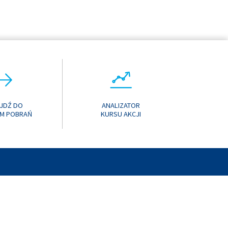
JDŹ DO
ANALIZATOR
M POBRAŃ
KURSU AKCJI
T
MEDIA SPOŁECZNOŚCIOWE
MAPA STRONY
MANUAL