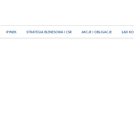
RYNEK
STRATEGIA BIZNESOWA I CSR
AKCJE I OBLIGACJE
ŁAD KO