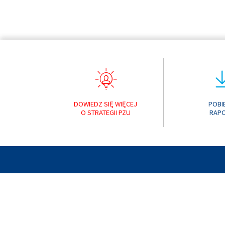
DOWIEDZ SIĘ WIĘCEJ
POBI
O STRATEGII PZU
RAP
RAPORT ROCZNY 
© 2019 PZU
POPRZEDNIE RAPORTY:
RAPORT ROCZNY 
RAPORT ROCZNY 
RAPORT ROCZNY 