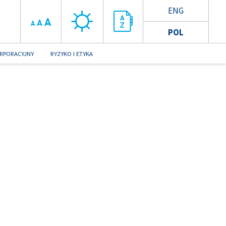
ENG
A
A
A
POL
RPORACYJNY
RYZYKO I ETYKA