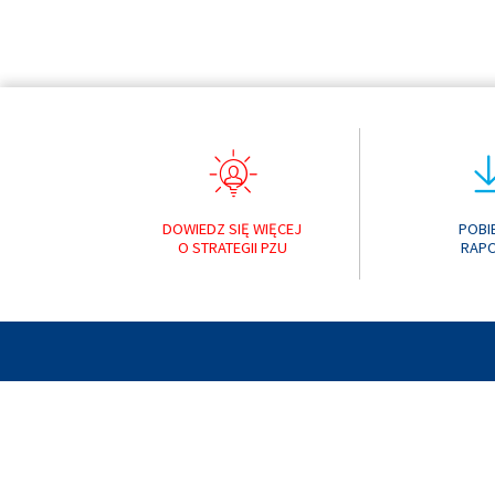
DOWIEDZ SIĘ WIĘCEJ
POBI
O STRATEGII PZU
RAP
RAPORT ROCZNY 
© 2019 PZU
POPRZEDNIE RAPORTY:
RAPORT ROCZNY 
RAPORT ROCZNY 
RAPORT ROCZNY 