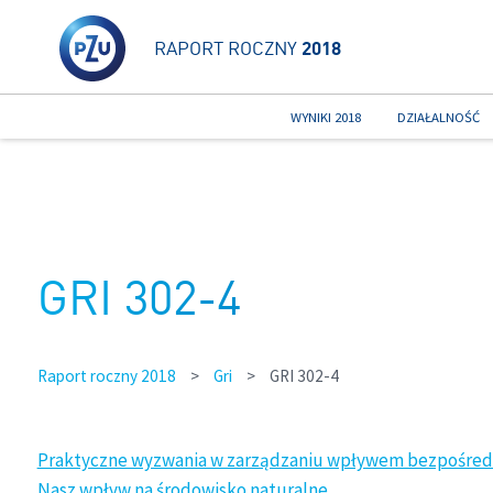
RAPORT ROCZNY
2018
WYNIKI 2018
DZIAŁALNOŚĆ
GRI 302-4
Raport roczny 2018
>
Gri
>
GRI 302-4
Praktyczne wyzwania w zarządzaniu wpływem bezpośre
Nasz wpływ na środowisko naturalne