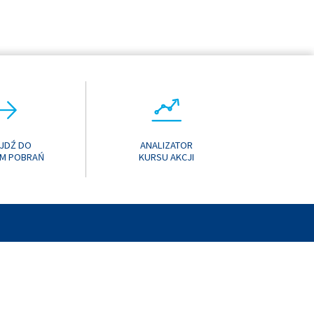
JDŹ DO
ANALIZATOR
M POBRAŃ
KURSU AKCJI
T
MEDIA SPOŁECZNOŚCIOWE
MAPA STRONY
MANUAL