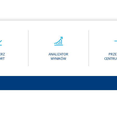
ERZ
ANALIZATOR
PRZE
ORT
WYNIKÓW
CENTRU
ONLINE 2017
KONTAK
ONLINE 2016
ONLINE 2015
ONLINE 2014