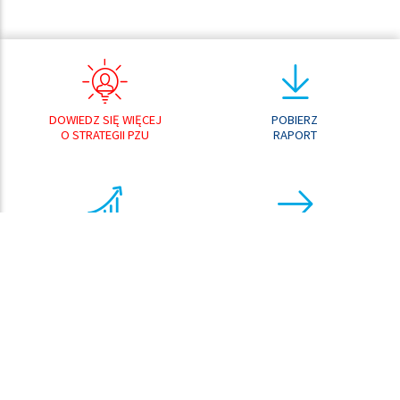
DOWIEDZ SIĘ WIĘCEJ
POBIERZ
O STRATEGII PZU
RAPORT
ANALIZATOR
PRZEJDŹ DO
WYNIKÓW
CENTRUM POBRAŃ
ANALIZATOR
KURSU AKCJI