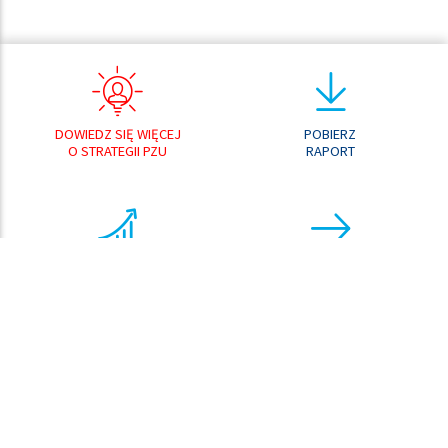
DOWIEDZ SIĘ WIĘCEJ
POBIERZ
O STRATEGII PZU
RAPORT
ANALIZATOR
PRZEJDŹ DO
WYNIKÓW
CENTRUM POBRAŃ
ANALIZATOR
KURSU AKCJI