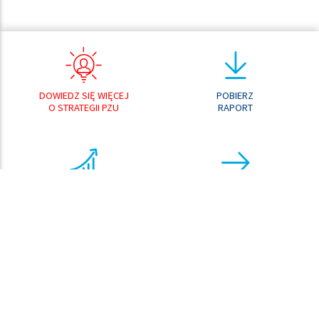
DOWIEDZ SIĘ WIĘCEJ
POBIERZ
O STRATEGII PZU
RAPORT
ANALIZATOR
PRZEJDŹ DO
WYNIKÓW
CENTRUM POBRAŃ
ANALIZATOR
KURSU AKCJI