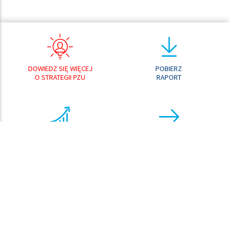
DOWIEDZ SIĘ WIĘCEJ
POBIERZ
O STRATEGII PZU
RAPORT
ANALIZATOR
PRZEJDŹ DO
WYNIKÓW
CENTRUM POBRAŃ
ANALIZATOR
KURSU AKCJI