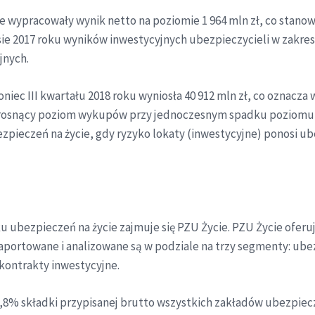
wypracowały wynik netto na poziomie 1 964 mln zł, co stanowiło
sie 2017 roku wyników inwestycyjnych ubezpieczycieli w zakre
jnych.
niec III kwartału 2018 roku wyniosła 40 912 mln zł, co oznacz
z rosnący poziom wykupów przy jednoczesnym spadku poziomu
zpieczeń na życie, gdy ryzyko lokaty (inwestycyjne) ponosi u
u ubezpieczeń na życie zajmuje się PZU Życie. PZU Życie ofer
aportowane i analizowane są w podziale na trzy segmenty: ube
ontrakty inwestycyjne.
,8% składki przypisanej brutto wszystkich zakładów ubezpiecz