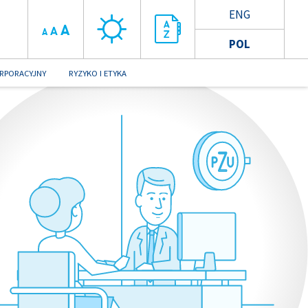
ENG
A
A
A
POL
RPORACYJNY
RYZYKO I ETYKA