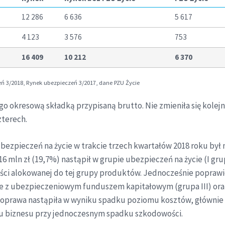
12 286
6 636
5 617
4 123
3 576
753
16 409
10 212
6 370
eń 3/2018, Rynek ubezpieczeń 3/2017, dane PZU Życie
o okresową składką przypisaną brutto. Nie zmieniła się kolej
zterech.
ezpieczeń na życie w trakcie trzech kwartałów 2018 roku był ni
 116 mln zł (19,7%) nastąpił w grupie ubezpieczeń na życie (I g
ści alokowanej do tej grupy produktów. Jednocześnie poprawie 
ane z ubezpieczeniowym funduszem kapitałowym (grupa III) ora
oprawa nastąpiła w wyniku spadku poziomu kosztów, głównie
u biznesu przy jednoczesnym spadku szkodowości.