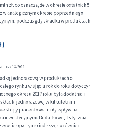
ln zł, co oznacza, że w okresie ostatnich 5
niż w analogicznym okresie poprzedniego
tycyjnym, podczas gdy składka w produktach
ł)
zpieczeń 3/2014
kładką jednorazową w produktach o
całego rynku w ujęciu rok do roku dotyczył
icznego okresu 2017 roku była dodatnia i
 składki jednorazowej w kilkuletnim
kie stopy procentowe miały wpływ na
i inwestycyjnymi. Dodatkowo, 1 stycznia
zwrocie opartym o indeksy, co również