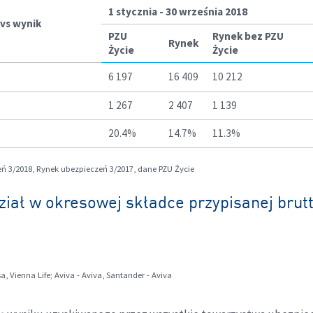
1 stycznia - 30 września 2018
vs wynik
PZU
Rynek bez PZU
Rynek
Życie
Życie
6 197
16 409
10 212
1 267
2 407
1 139
20.4%
14.7%
11.3%
eń 3/2018, Rynek ubezpieczeń 3/2017, dane PZU Życie
ział w okresowej składce przypisanej brut
 Vienna Life; Aviva - Aviva, Santander - Aviva