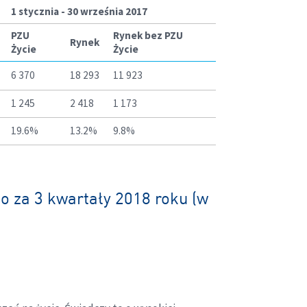
1 stycznia - 30 września 2017
PZU
Rynek bez PZU
Rynek
Życie
Życie
6 370
18 293
11 923
1 245
2 418
1 173
19.6%
13.2%
9.8%
to za 3 kwartały 2018 roku (w