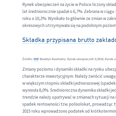
Rynek ubezpieczeń na życie w Polsce liczony składk
lat średniorocznie spadał o 6,7%. Zebrana w ciągu
roku o 10,3%. Wynikało to głównie ze zmian w zak
okresowych utrzymywała się na podobnym poziom
Składka przypisana brutto
zakładó
Źródło:
KNF
Biuletyn Kwartalny. Rynek ubezpieczeń 3/2018, Rynek u
Zmiany poziomu i dynamiki składki na rynku ubez
charakterze inwestycyjnym. Należy zwrócić uwagę, 
w większym stopniu składki jednorazowej (spadek o 
wyniosła 8,0%. Średnioroczna dynamika składki je
trendzie należy upatrywać w zmianach sytuacji n
spadek rentowności tzw. polisolokat, prowadząc 
2015 roku wprowadzono podatek od krótkoterminowy