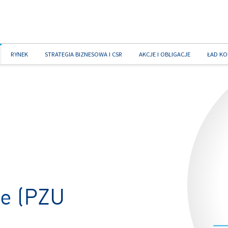
RYNEK
STRATEGIA BIZNESOWA I CSR
AKCJE I OBLIGACJE
ŁAD KO
ie (PZU