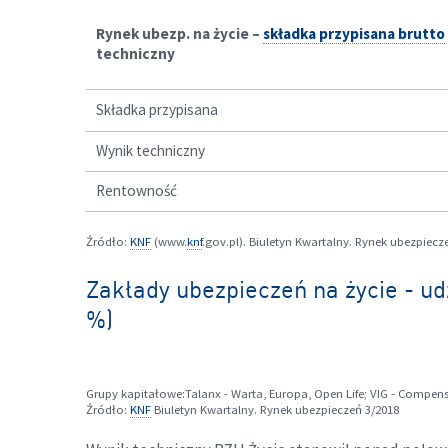
Rynek ubezp. na życie –
składka przypisana brutto
techniczny
Składka przypisana
Wynik techniczny
Rentowność
Źródło:
KNF
(www.
knf
.gov.pl). Biuletyn Kwartalny. Rynek ubezpiecz
Zakłady ubezpieczeń na życie - ud
%)
Grupy kapitałowe:Talanx - Warta, Europa, Open Life; VIG - Compensa,
Źródło:
KNF
Biuletyn Kwartalny. Rynek ubezpieczeń 3/2018