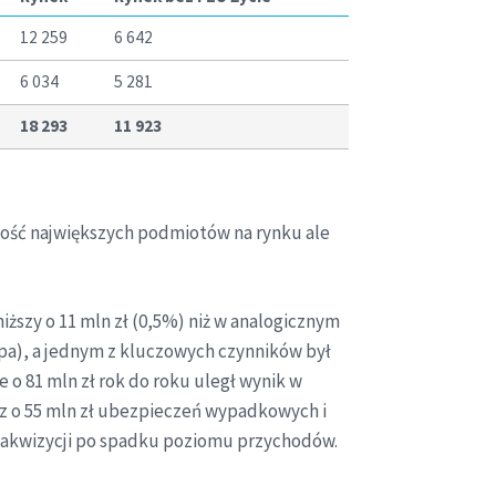
12 259
6 642
6 034
5 281
18 293
11 923
ność największych podmiotów na rynku ale
ższy o 11 mln zł (0,5%) niż w analogicznym
rupa), a jednym z kluczowych czynników był
o 81 mln zł rok do roku uległ wynik w
z o 55 mln zł ubezpieczeń wypadkowych i
 akwizycji po spadku poziomu przychodów.