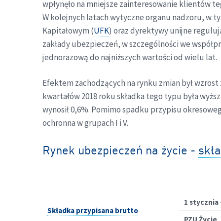
wpłynęło na mniejsze zainteresowanie klientów te
W kolejnych latach wytyczne organu nadzoru, w
Kapitałowym (
UFK
) oraz dyrektywy unijne reguluj
zakłady ubezpieczeń, w szczególności we współpra
jednorazową do najniższych wartości od wielu lat.
Efektem zachodzących na rynku zmian był wzrost z
kwartałów 2018 roku składka tego typu była wyższ
wynosił 0,6%. Pomimo spadku przypisu okresoweg
ochronna w grupach I i V.
Rynek ubezpieczeń na życie -
skła
1 stycznia 
Składka przypisana brutto
PZU Życie