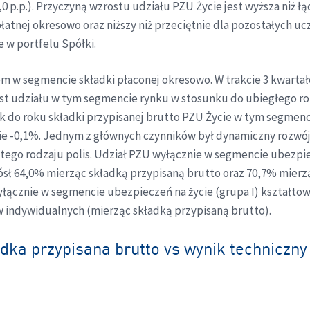
 p.p.). Przyczyną wzrostu udziału PZU Życie jest wyższa niż 
łatnej okresowo oraz niższy niż przeciętnie dla pozostałych uc
e w portfelu Spółki.
 w segmencie składki płaconej okresowo. W trakcie 3 kwartał
 udziału w tym segmencie rynku w stosunku do ubiegłego roku 
k do roku składki przypisanej brutto PZU Życie w tym segmen
ie -0,1%. Jednym z głównych czynników był dynamiczny rozwó
 tego rodzaju polis. Udział PZU wyłącznie w segmencie ubezpiec
iósł 64,0% mierząc składką przypisaną brutto oraz 70,7% mier
cznie w segmencie ubezpieczeń na życie (grupa I) kształtowa
 indywidualnych (mierząc składką przypisaną brutto).
dka przypisana brutto
vs wynik techniczny 