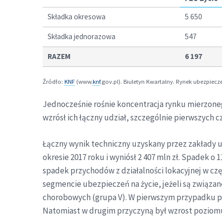
Składka okresowa
5 650
Składka jednorazowa
547
RAZEM
6 197
Źródło:
KNF
(www.
knf
.gov.pl). Biuletyn Kwartalny. Rynek ubezpiecz
Jednocześnie rośnie koncentracja rynku mierzoneg
wzrósł ich łączny udział, szczególnie pierwszych c
Łączny wynik techniczny uzyskany przez zakłady ub
okresie 2017 roku i wyniósł 2 407 mln zł. Spadek o
spadek przychodów z działalności lokacyjnej w czę
segmencie ubezpieczeń na życie, jeżeli są związ
chorobowych (grupa V). W pierwszym przypadku p
Natomiast w drugim przyczyną był wzrost poziom