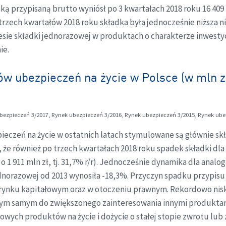
ą przypisaną brutto wyniósł po 3 kwartałach 2018 roku 16 409 m
 trzech kwartałów 2018 roku składka była jednocześnie niższa 
resie składki jednorazowej w produktach o charakterze inwes
ie.
w ubezpieczeń na życie w Polsce (w mln z
bezpieczeń 3/2017, Rynek ubezpieczeń 3/2016, Rynek ubezpieczeń 3/2015, Rynek ube
pieczeń na życie w ostatnich latach stymulowane są głównie s
że również po trzech kwartałach 2018 roku spadek składki dla 
1 911 mln zł, tj. 31,7% r/r). Jednocześnie dynamika dla analog
dnorazowej od 2013 wynosiła -18,3%. Przyczyn spadku przypisu
a rynku kapitałowym oraz w otoczeniu prawnym. Rekordowo nis
tym samym do zwiększonego zainteresowania innymi produktam
ch produktów na życie i dożycie o stałej stopie zwrotu lub 