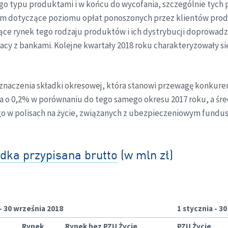
go typu produktami i w końcu do wycofania, szczególnie tych 
 tym dotyczące poziomu opłat ponoszonych przez klientów p
ące rynek tego rodzaju produktów i ich dystrybucji doprowadzi
cy z bankami. Kolejne kwartały 2018 roku charakteryzowały s
naczenia składki okresowej, która stanowi przewagę konkuren
a o 0,2% w porównaniu do tego samego okresu 2017 roku, a śred
o w polisach na życie, związanych z ubezpieczeniowym fundus
dka przypisana brutto
(w mln zł)
- 30 września 2018
1 stycznia - 3
Rynek
Rynek bez PZU Życie
PZU Życie