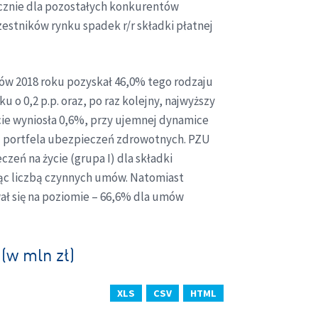
łącznie dla pozostałych konkurentów
zestników rynku spadek r/r składki płatnej
ów 2018 roku pozyskał 46,0% tego rodzaju
o 0,2 p.p. oraz, po raz kolejny, najwyższy
cie wyniosła 0,6%, przy ujemnej dynamice
j portfela ubezpieczeń zdrowotnych. PZU
zeń na życie (grupa I) dla składki
ząc liczbą czynnych umów. Natomiast
ł się na poziomie – 66,6% dla umów
(w mln zł)
XLS
CSV
HTML