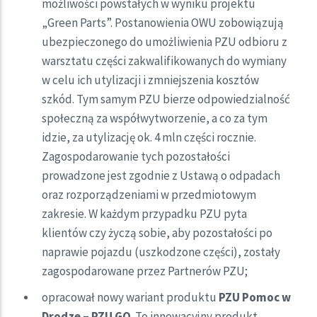
możliwości powstałych w wyniku projektu
„Green Parts”. Postanowienia OWU zobowiązują
ubezpieczonego do umożliwienia PZU odbioru z
warsztatu części zakwalifikowanych do wymiany
w celu ich utylizacji i zmniejszenia kosztów
szkód. Tym samym PZU bierze odpowiedzialność
społeczną za współwytworzenie, a co za tym
idzie, za utylizację ok. 4 mln części rocznie.
Zagospodarowanie tych pozostałości
prowadzone jest zgodnie z Ustawą o odpadach
oraz rozporządzeniami w przedmiotowym
zakresie. W każdym przypadku PZU pyta
klientów czy życzą sobie, aby pozostałości po
naprawie pojazdu (uszkodzone części), zostały
zagospodarowane przez Partnerów PZU;
opracował nowy wariant produktu
PZU Pomoc w
Drodze – PZU GO
. To innowacyjny produkt