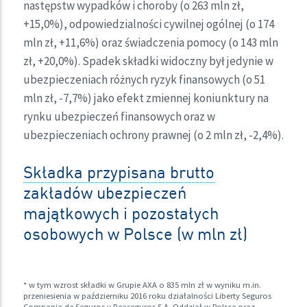
następstw wypadków i choroby (o 263 mln zł,
+15,0%), odpowiedzialności cywilnej ogólnej (o 174
mln zł, +11,6%) oraz świadczenia pomocy (o 143 mln
zł, +20,0%). Spadek składki widoczny był jedynie w
ubezpieczeniach różnych ryzyk finansowych (o 51
mln zł, -7,7%) jako efekt zmiennej koniunktury na
rynku ubezpieczeń finansowych oraz w
ubezpieczeniach ochrony prawnej (o 2 mln zł, -2,4%).
Składka przypisana brutto
zakładów ubezpieczeń
majątkowych i pozostałych
osobowych w Polsce (w mln zł)
* w tym wzrost składki w Grupie AXA o 835 mln zł w wyniku m.in.
przeniesienia w październiku 2016 roku działalności Liberty Seguros
Compania de Seguros y Reaseguros S.A. Oddział w Polsce oraz