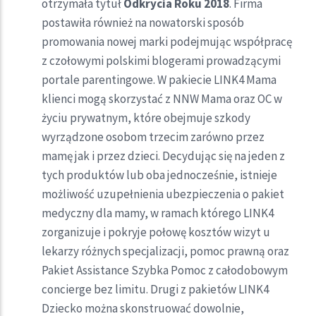
otrzymała tytuł
Odkrycia Roku 2018
. Firma
postawiła również na nowatorski sposób
promowania nowej marki podejmując współpracę
z czołowymi polskimi blogerami prowadzącymi
portale parentingowe. W pakiecie LINK4 Mama
klienci mogą skorzystać z NNW Mama oraz OC w
życiu prywatnym, które obejmuje szkody
wyrządzone osobom trzecim zarówno przez
mamę jak i przez dzieci. Decydując się na jeden z
tych produktów lub oba jednocześnie, istnieje
możliwość uzupełnienia ubezpieczenia o pakiet
medyczny dla mamy, w ramach którego LINK4
zorganizuje i pokryje połowę kosztów wizyt u
lekarzy różnych specjalizacji, pomoc prawną oraz
Pakiet Assistance Szybka Pomoc z całodobowym
concierge bez limitu. Drugi z pakietów LINK4
Dziecko można skonstruować dowolnie,