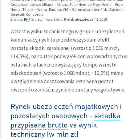
Grupy kapitałowe: Allianz – Allianz, Euler Hermes; Ergo Hestia – Ergo
Hestia, Talanx – Warta, Europa; VIG – Compensa, Inter-Risk, Generali -
Generali, Concordia
Źródło:
KNF
Biuletyn Kwartalny. Rynek ubezpieczeń 3/2018
Wzrost wyniku technicznego w grupie ubezpieczeń
komunikacyjnych to przede wszystkim efekt
wzrostu składki zarobionej (wzrost o 1 936 mln zł,
+14,5%), na skutek podwyżek cen wprowadzonych w
ostatnich latach przewyższający tempo wzrostu
odszkodowań (wzrost o 1 068 mln zł, +10,9%) mimo
uwzględnienia doszacowania rezerw na poczet
roszczeń o zadośćuczynienie za stany wegetatywne.
Rynek ubezpieczeń majątkowych i
pozostałych osobowych -
składka
przypisana brutto
vs wynik
techniczny (w mln zł)