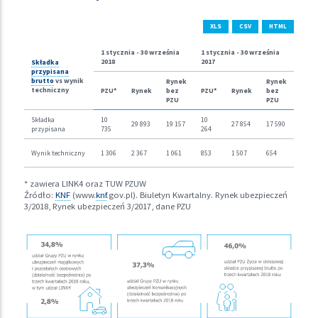
XLS
CSV
HTML
1 stycznia - 30 września
1 stycznia - 30 września
2018
2017
Składka
przypisana
brutto
vs wynik
Rynek
Rynek
techniczny
PZU*
Rynek
bez
PZU*
Rynek
bez
PZU
PZU
Składka
10
10
29 893
19 157
27 854
17 590
przypisana
735
264
Wynik techniczny
1 306
2 367
1 061
853
1 507
654
* zawiera LINK4 oraz TUW PZUW
Źródło:
KNF
(www.
knf
.gov.pl). Biuletyn Kwartalny. Rynek ubezpieczeń
3/2018, Rynek ubezpieczeń 3/2017, dane PZU