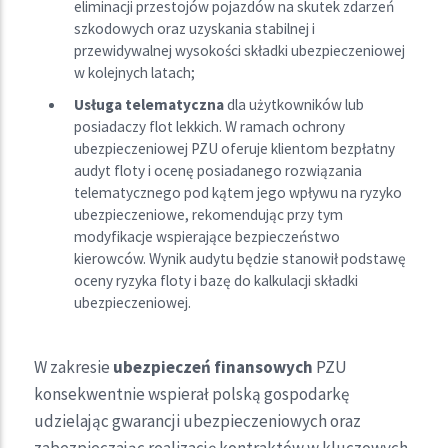
eliminacji przestojów pojazdów na skutek zdarzeń
szkodowych oraz uzyskania stabilnej i
przewidywalnej wysokości składki ubezpieczeniowej
w kolejnych latach;
Usługa telematyczna
dla użytkowników lub
posiadaczy flot lekkich. W ramach ochrony
ubezpieczeniowej PZU oferuje klientom bezpłatny
audyt floty i ocenę posiadanego rozwiązania
telematycznego pod kątem jego wpływu na ryzyko
ubezpieczeniowe, rekomendując przy tym
modyfikacje wspierające bezpieczeństwo
kierowców. Wynik audytu będzie stanowił podstawę
oceny ryzyka floty i bazę do kalkulacji składki
ubezpieczeniowej.
W zakresie
ubezpieczeń finansowych
PZU
konsekwentnie wspierał polską gospodarkę
udzielając gwarancji ubezpieczeniowych oraz
zabezpieczając realizację kontraktów w kluczowych