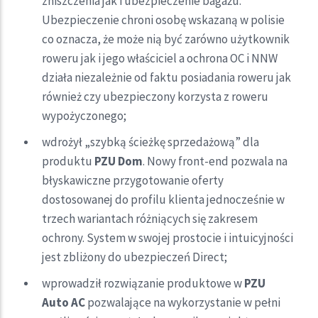
zniszczenia jak i ubezpieczenie bagażu.
Ubezpieczenie chroni osobę wskazaną w polisie
co oznacza, że może nią być zarówno użytkownik
roweru jak i jego właściciel a ochrona OC i NNW
działa niezależnie od faktu posiadania roweru jak
również czy ubezpieczony korzysta z roweru
wypożyczonego;
wdrożył „szybką ścieżkę sprzedażową” dla
produktu
PZU Dom
. Nowy front-end pozwala na
błyskawiczne przygotowanie oferty
dostosowanej do profilu klienta jednocześnie w
trzech wariantach różniących się zakresem
ochrony. System w swojej prostocie i intuicyjności
jest zbliżony do ubezpieczeń Direct;
wprowadził rozwiązanie produktowe w
PZU
Auto AC
pozwalające na wykorzystanie w pełni