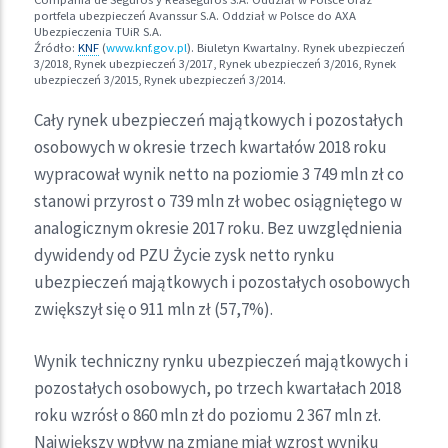
portfela ubezpieczeń Avanssur S.A. Oddział w Polsce do AXA
Ubezpieczenia TUiR S.A.
Źródło:
KNF
(
www.knf.gov.pl
). Biuletyn Kwartalny. Rynek ubezpieczeń
3/2018, Rynek ubezpieczeń 3/2017, Rynek ubezpieczeń 3/2016, Rynek
ubezpieczeń 3/2015, Rynek ubezpieczeń 3/2014.
Cały rynek ubezpieczeń majątkowych i pozostałych
osobowych w okresie trzech kwartałów 2018 roku
wypracował wynik netto na poziomie 3 749 mln zł co
stanowi przyrost o 739 mln zł wobec osiągniętego w
analogicznym okresie 2017 roku. Bez uwzględnienia
dywidendy od PZU Życie zysk netto rynku
ubezpieczeń majątkowych i pozostałych osobowych
zwiększył się o 911 mln zł (57,7%).
Wynik techniczny rynku ubezpieczeń majątkowych i
pozostałych osobowych, po trzech kwartałach 2018
roku wzrósł o 860 mln zł do poziomu 2 367 mln zł.
Największy wpływ na zmianę miał wzrost wyniku