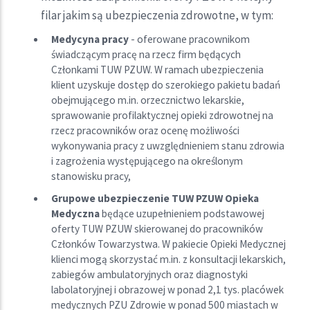
filar jakim są ubezpieczenia zdrowotne, w tym:
Medycyna pracy
- oferowane pracownikom
świadczącym pracę na rzecz firm będących
Członkami TUW PZUW. W ramach ubezpieczenia
klient uzyskuje dostęp do szerokiego pakietu badań
obejmującego m.in. orzecznictwo lekarskie,
sprawowanie profilaktycznej opieki zdrowotnej na
rzecz pracowników oraz ocenę możliwości
wykonywania pracy z uwzględnieniem stanu zdrowia
i zagrożenia występującego na określonym
stanowisku pracy,
Grupowe ubezpieczenie TUW PZUW Opieka
Medyczna
będące uzupełnieniem podstawowej
oferty TUW PZUW skierowanej do pracowników
Członków Towarzystwa. W pakiecie Opieki Medycznej
klienci mogą skorzystać m.in. z konsultacji lekarskich,
zabiegów ambulatoryjnych oraz diagnostyki
labolatoryjnej i obrazowej w ponad 2,1 tys. placówek
medycznych PZU Zdrowie w ponad 500 miastach w