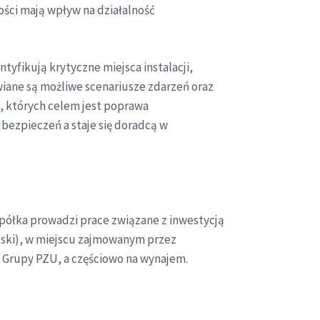
ości mają wpływ na działalność
yfikują krytyczne miejsca instalacji,
wiane są możliwe scenariusze zdarzeń oraz
, których celem jest poprawa
bezpieczeń a staje się doradcą w
 spółka prowadzi prace związane z inwestycją
ański), w miejscu zajmowanym przez
y Grupy PZU, a częściowo na wynajem.