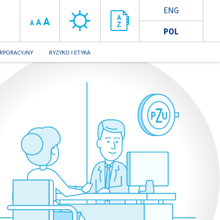
ENG
A
A
A
POL
RPORACYJNY
RYZYKO I ETYKA