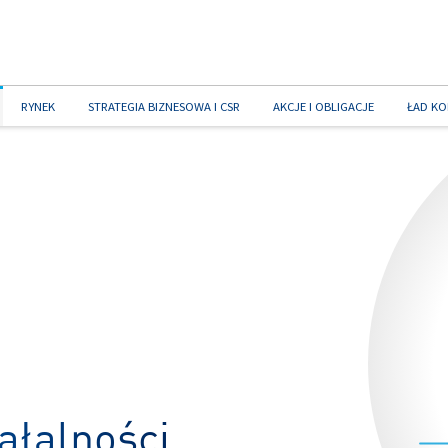
RYNEK
STRATEGIA BIZNESOWA I CSR
AKCJE I OBLIGACJE
ŁAD KO
ałalności