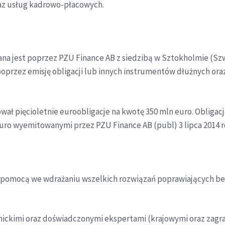
raz usług kadrowo-płacowych.
ana jest poprzez PZU Finance AB z siedzibą w Sztokholmie (S
przez emisję obligacji lub innych instrumentów dłużnych oraz
ał pięcioletnie euroobligacje na kwotę 350 mln euro. Obligacj
euro wyemitowanymi przez PZU Finance AB (publ) 3 lipca 2014 ro
 pomocą we wdrażaniu wszelkich rozwiązań poprawiających be
ckimi oraz doświadczonymi ekspertami (krajowymi oraz zagran