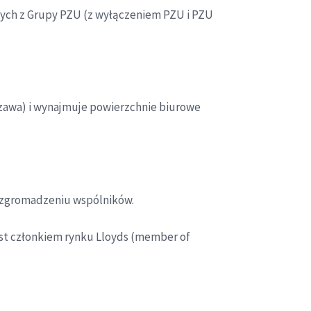
nych z Grupy PZU (z wyłączeniem PZU i PZU
szawa) i wynajmuje powierzchnie biurowe
a zgromadzeniu wspólników.
st członkiem rynku Lloyds (member of