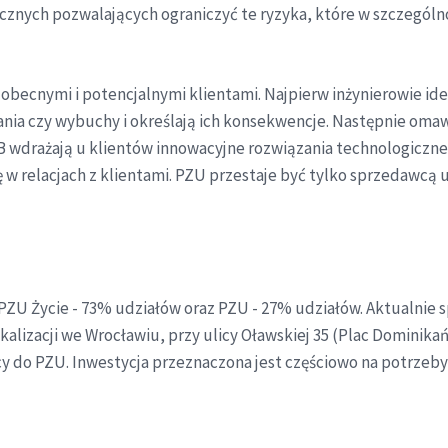
cznych pozwalających ograniczyć te ryzyka, które w szczególn
cnymi i potencjalnymi klientami. Najpierw inżynierowie ident
lania czy wybuchy i określają ich konsekwencje. Następnie oma
B wdrażają u klientów innowacyjne rozwiązania technologiczne
w relacjach z klientami. PZU przestaje być tylko sprzedawcą u
są PZU Życie - 73% udziałów oraz PZU - 27% udziałów. Aktualnie
alizacji we Wrocławiu, przy ulicy Oławskiej 35 (Plac Dominik
ący do PZU. Inwestycja przeznaczona jest częściowo na potrzeb