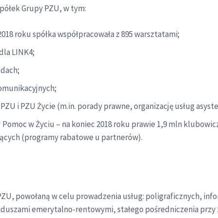
spółek Grupy PZU, w tym:
2018 roku spółka współpracowała z 895 warsztatami;
dla LINK4;
odach;
komunikacyjnych;
U i PZU Życie (m.in. porady prawne, organizację usług asysten
omoc w Życiu – na koniec 2018 roku prawie 1,9 mln klubowicz
jących (programy rabatowe u partnerów).
ZU, powołaną w celu prowadzenia usług: poligraficznych, info
nduszami emerytalno-rentowymi, stałego pośredniczenia prz