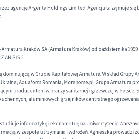
ez agencję Argenta Holdings Limited. Agencja ta zajmuje się 
.
 Armatura Kraków SA (Armatura Kraków) od października 1999 r
Z AN BIS 2.
ą dominującą w Grupie Kapitałowej Armatura. W skład Grupy 
raine, Aquaform Romania, Morehome.pl. Grupa Armatura pro
dącym producentem w branży sanitarnej i grzewczej w Polsce. 
 i kuchennych, aluminiowych grzejników centralnego ogrzewani
a studiuje informatykę i ekonometrię na Uniwersytecie Warszaws
rmacją w zespole utrzymania i wdrożeń. Agnieszka prowadzi zdro