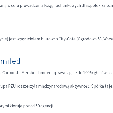
ołaną w celu prowadzenia ksiąg rachunkowych dla spółek zależ
cje) jest właścicielem biurowca City-Gate (Ogrodowa 58, War
mited
PZU Corporate Member Limited uprawniające do 100% głosów n
upa PZU rozszerzyła międzynarodową aktywność. Spółka ta je
rymi kieruje ponad 50 agencji.