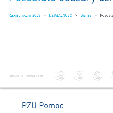
Raport roczny 2018
>
DZIAŁALNOŚĆ
>
Biznes
>
Pozosta
OBSZARY POWIĄZANE
PZU Pomoc