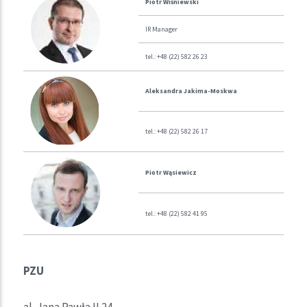
Piotr Wiśniewski
IR Manager
tel.: +48 (22) 582 26 23
Aleksandra Jakima-Moskwa
tel.: +48 (22) 582 26 17
Piotr Wąsiewicz
tel.: +48 (22) 582 41 95
PZU
al. Jana Pawła II 24,